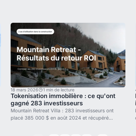
sur Polygon.
s
18 mars 2026
1 min de lecture
Tokenisation immobilière : ce qu'ont
gagné 283 investisseurs
Mountain Retreat Villa : 283 investisseurs ont
placé 385 000 $ en août 2024 et récupéré
environ 431 550 $ quinze mois plus tard. Premier
cas vérifié on-chain d'un cycle complet