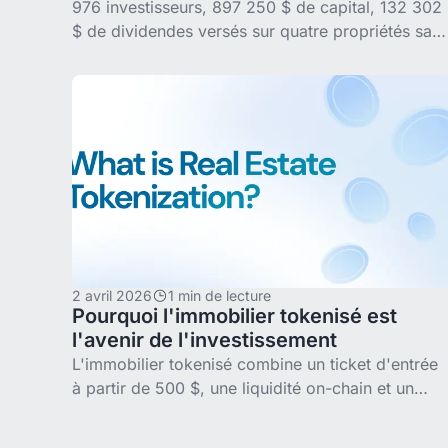
976 investisseurs, 897 250 $ de capital, 132 302
$ de dividendes versés sur quatre propriétés san
garantie de rendement ; et un cinquième, PARQ,
ajouté délibérément. Tous les
2 avril 2026
1 min de lecture
Pourquoi l'immobilier tokenisé est
l'avenir de l'investissement
L'immobilier tokenisé combine un ticket d'entrée
à partir de 500 $, une liquidité on-chain et un
cadre européen MiCA en vigueur depuis 2024.
Ce guide explique pourquoi la