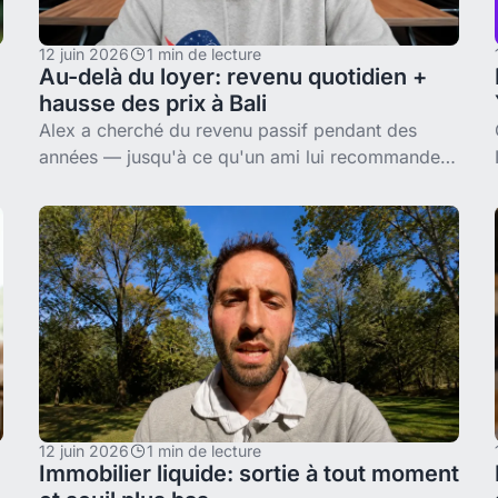
12 juin 2026
1 min de lecture
Au-delà du loyer: revenu quotidien +
hausse des prix à Bali
Alex a cherché du revenu passif pendant des
années — jusqu'à ce qu'un ami lui recommande
Binaryx. Il possède maintenant plusieurs biens à
Bali avec deux sources de revenu: loyer
12 juin 2026
1 min de lecture
Immobilier liquide: sortie à tout moment