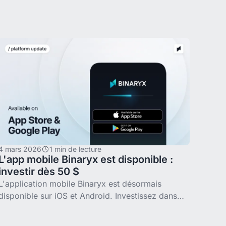
six méthodes éprouvées pour
4 mars 2026
1 min de lecture
L'app mobile Binaryx est disponible :
investir dès 50 $
L'application mobile Binaryx est désormais
disponible sur iOS et Android. Investissez dans
l'immobilier fractionné dès 50 $, suivez vos
revenus locatifs en temps réel, recevez des