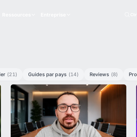
Ressources
Entreprise
Ct
ier
(21)
Guides par pays
(14)
Reviews
(8)
Pro