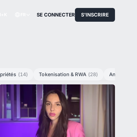
SE CONNECTER
S'INSCRIRE
rl+K
FR
priétés
(14)
Tokenisation & RWA
(28)
Analyses d