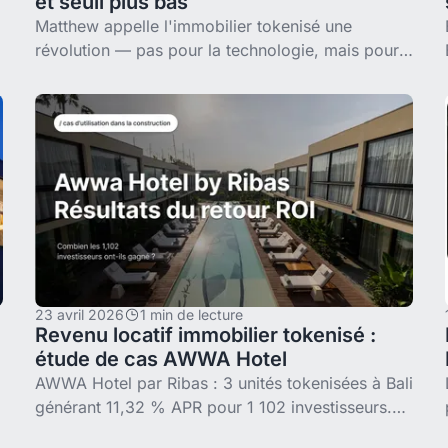
et seuil plus bas
Matthew appelle l'immobilier tokenisé une
révolution — pas pour la technologie, mais pour
ce qu'elle fait à l'accès des particuliers et à la
liquidité. Deux biens à Bali,
23 avril 2026
1 min de lecture
Revenu locatif immobilier tokenisé :
étude de cas AWWA Hotel
AWWA Hotel par Ribas : 3 unités tokenisées à Bali
générant 11,32 % APR pour 1 102 investisseurs.
Deux distributions trimestrielles à temps. Vérifié