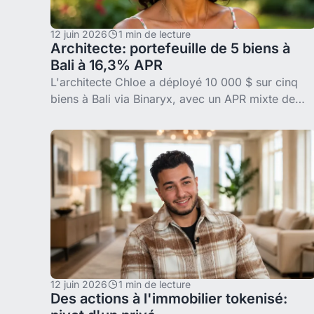
12 juin 2026
1 min de lecture
Architecte: portefeuille de 5 biens à
Bali à 16,3% APR
L'architecte Chloe a déployé 10 000 $ sur cinq
biens à Bali via Binaryx, avec un APR mixte de
16,3%. Comment elle choisit ses projets: design
d'abord, tableur en dernier.
12 juin 2026
1 min de lecture
Des actions à l'immobilier tokenisé: