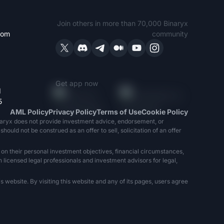
Join others in more than 70,000 Binaryx
com
community
Get app now
1
5
AML Policy
Privacy Policy
Terms of Use
Cookie Policy
naryx does not provide investment advice, endorsement, or
ould not be construed as an offer to sell, solicitation of an offer
 on their personal investment objectives, financial circumstances,
h licensed legal professionals and investment advisors for legal,
 website. By visiting this website and any of its pages, users agree