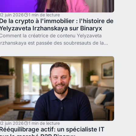
12 juin 2026
1 min de lecture
De la crypto à l'immobilier : l'histoire de
Yelyzaveta Irzhanskaya sur Binaryx
Comment la créatrice de contenu Yelyzaveta
Irzhanskaya est passée des soubresauts de la
crypto à un revenu immobilier fractionné en
dollars sur Binaryx — l'entrée, le moment KYC
12 juin 2026
1 min de lecture
Rééquilibrage actif: un spécialiste IT