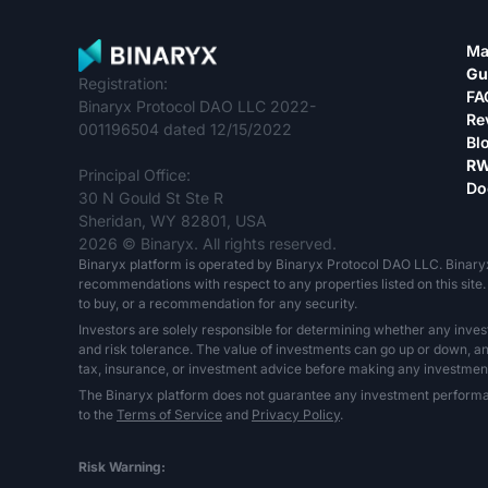
Ma
Gu
Registration:
FA
Binaryx Protocol DAO LLC 2022-
Re
001196504 dated 12/15/2022
Bl
RW
Principal Office:
Do
30 N Gould St Ste R
Sheridan, WY 82801, USA
2026 © Binaryx. All rights reserved.
Binaryx platform is operated by Binaryx Protocol DAO LLC. Binary
recommendations with respect to any properties listed on this site. 
to buy, or a recommendation for any security.
Investors are solely responsible for determining whether any inves
and risk tolerance. The value of investments can go up or down, and 
tax, insurance, or investment advice before making any investment
The Binaryx platform does not guarantee any investment performance,
to the
Terms of Service
and
Privacy Policy
.
Risk Warning: