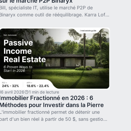
sur le marché P2P Binaryx
Bill, spécialiste IT, utilise le marché P2P de
Binaryx comme outil de rééquilibrage. Karra Loft
3A et Awwa Boutique Hotel — comment garder
un portefeuille propre.
16 avril 2026
1 min de lecture
Immobilier Fractionné en 2026 : 6
Méthodes pour Investir dans la Pierre
L'immobilier fractionné permet de détenir une
part d'un bien réel à partir de 50 $, sans gestion
locative ni apport important. Ce guide compare