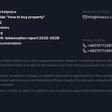
rketplace
Write us an Email
ide "How to buy property"
info@binaryx.
Q
views
og
A-tokenization report 2025-2026
Global Hotline
cumentation
+4857977268
+4857977266
x Protocol DAO LLC is not a registered broker-dealer or investment advisor. Bi
The information provided on this website is for informational purposes only and sh
tment, investment strategy, or related transaction is appropriate for them based
past performance is not indicative of future results. It is advised to consult wit
 decision.
 results, or return of capital for any investment opportunity presented on this