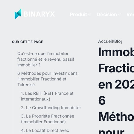
Produit
Décision
Re
Accueil
Blog
Immo
SUR CETTE PAGE
Frac
Immobi
en 2
Qu'est-ce que l'immobilier
6
fractionné et le revenu passif
Fracti
Mét
immobilier ?
pou
6 Méthodes pour Investir dans
Inve
l'Immobilier Fractionné et
en 202
dans
Tokenisé
Pier
1. Les REIT (REIT France et
6
internationaux)
2. Le Crowdfunding Immobilier
Métho
3. La Propriété Fractionnée
(Immobilier Fractionné)
pour
4. Le Locatif Direct avec