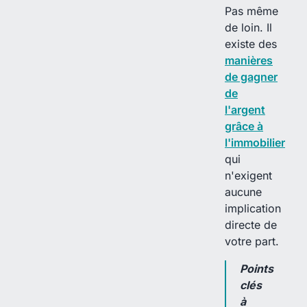
Pas même
de loin. Il
existe des
manières
de gagner
de
l'argent
grâce à
l'immobilier
qui
n'exigent
aucune
implication
directe de
votre part.
Points
clés
à