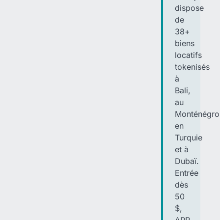
dispose
de
38+
biens
locatifs
tokenisés
à
Bali,
au
Monténégro
en
Turquie
et à
Dubaï.
Entrée
dès
50
$,