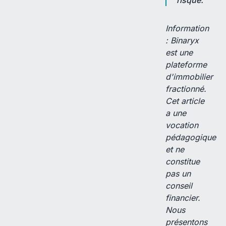
risque.
Information
: Binaryx
est une
plateforme
d'immobilier
fractionné.
Cet article
a une
vocation
pédagogique
et ne
constitue
pas un
conseil
financier.
Nous
présentons