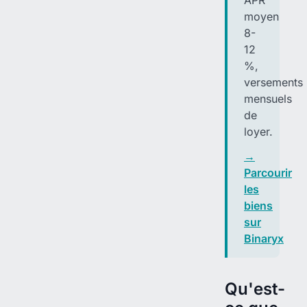
APR
moyen
8-
12
%,
versements
mensuels
de
loyer.
→
Parcourir
les
biens
sur
Binaryx
Qu'est-