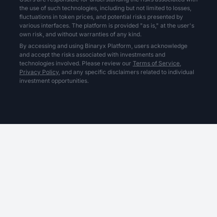
the use of such technologies, including but not limited to losses,
fluctuations in token prices, and potential risks presented by
various interfaces. The platform is provided "as is," at the user's
own risk, and without warranties of any kind.
By accessing and using Binaryx Platform, users acknowledge
and accept the risks associated with investments and
technologies involved. Please review our
Terms of Service,
Privacy Policy,
and any specific disclaimers related to individual
investment opportunities.