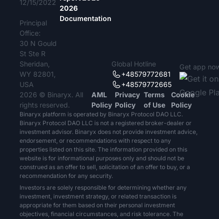
12/15/2022
2026
Documentation
Principal
Office:
30 N Gould
St Ste R
Sheridan,
Global Hotline
Get app no
WY 82801,
+48579772681
USA
+48579772665
2026 © Binaryx. All
AML
Privacy
Terms
Cookie
rights reserved.
Policy
Policy
of Use
Policy
Binaryx platform is operated by Binaryx Protocol DAO LLC.
Binaryx Protocol DAO LLC is not a registered broker-dealer or
investment advisor. Binaryx does not provide investment advice,
endorsement, or recommendations with respect to any
properties listed on this site. The information provided on this
website is for informational purposes only and should not be
construed as an offer to sell, solicitation of an offer to buy, or a
recommendation for any security.
Investors are solely responsible for determining whether any
investment, investment strategy, or related transaction is
appropriate for them based on their personal investment
objectives, financial circumstances, and risk tolerance. The