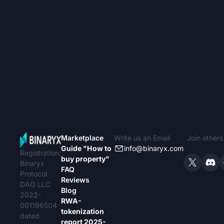
Marketplace
Write us an Email
Join other
Guide "How to
info@binaryx.com
Registration:
buy property"
Binaryx
FAQ
Protocol
Reviews
DAO LLC
Blog
2022-
RWA-
001196504
tokenization
dated
report 2025-