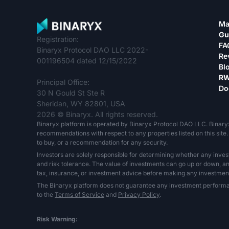
Ma
Gu
Registration:
FA
Binaryx Protocol DAO LLC 2022-
Re
001196504 dated 12/15/2022
Bl
RW
Principal Office:
Do
30 N Gould St Ste R
Sheridan, WY 82801, USA
2026 © Binaryx. All rights reserved.
Binaryx platform is operated by Binaryx Protocol DAO LLC. Binary
recommendations with respect to any properties listed on this site. 
to buy, or a recommendation for any security.
Investors are solely responsible for determining whether any inves
and risk tolerance. The value of investments can go up or down, and 
tax, insurance, or investment advice before making any investment
The Binaryx platform does not guarantee any investment performance,
to the
Terms of Service
and
Privacy Policy
.
Risk Warning: