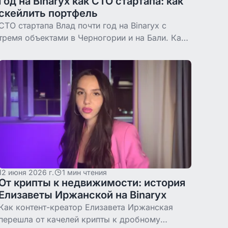
Год на Binaryx как CTO стартапа: как
скейлить портфель
CTO стартапа Влад почти год на Binaryx с
тремя объектами в Черногории и на Бали. Как
он скейлит портфель, не отрывая время от
продукта, который строит.
12 июня 2026 г.
1 мин чтения
От крипты к недвижимости: история
Елизаветы Иржанской на Binaryx
Как контент-креатор Елизавета Иржанская
перешла от качелей крипты к дробному