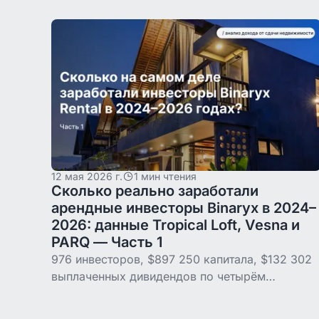
Binaryx. Теперь он владеет несколькими
объектами на Бали и получает доход и с
аренды, и с роста цены.
12 мая 2026 г.
1 мин чтения
Сколько реально заработали
арендные инвесторы Binaryx в 2024–
2026: данные Tropical Loft, Vesna и
PARQ — Часть 1
976 инвесторов, $897 250 капитала, $132 302
выплаченных дивидендов по четырём
объектам без гарантии доходности — и пятый,
PARQ, который мы добавили намеренно. Все