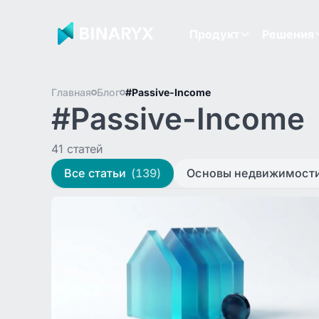
Продукт
Решения
Главная
Блог
#Passive-Income
#Passive-Income
41 статей
Все статьи
(139)
Основы недвижимост