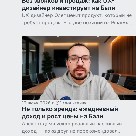
Без звонков и продаж: как UX-
дизайнер инвестирует на Бали
UX-дизайнер Олег ценит продукт, который не
требует продаж. Его две позиции на Binaryx —
Tropical Loft и Vesna Townhouse — показывают,
почему интерфейс важен для инвестиций.
12 июня 2026 г.
1 мин чтения
Не только аренда: ежедневный
доход и рост цены на Бали
Алекс годами искал реальный пассивный
доход — пока друг не порекомендовал