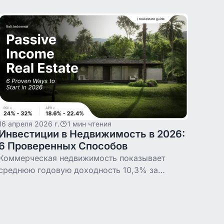
долларовому доходу с недвижимости на
Binaryx — вход, момент с KYC и ежедневные
инструменты.
16 апреля 2026 г.
1 мин чтения
Инвестиции в Недвижимость в 2026:
6 Проверенных Способов
Коммерческая недвижимость показывает
среднюю годовую доходность 10,3% за
последние 25 лет — на уровне индекса S&P
500. В этом гайде сравниваем шесть
проверенных способов