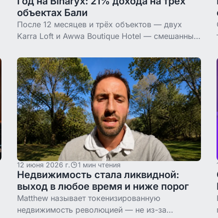
Год на Binaryx: 21% дохода на трёх
объектах Бали
После 12 месяцев и трёх объектов — двух
Karra Loft и Awwa Boutique Hotel — смешанный
доход Виктора ~21%. Что он узнал за год и что
меняет на втором.
12 июня 2026 г.
1 мин чтения
Недвижимость стала ликвидной:
выход в любое время и ниже порог
Matthew называет токенизированную
недвижимость революцией — не из-за