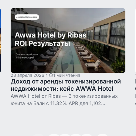
технологии, а из-за того, что она делает с
розничным доступом и ликвидностью. Два
объекта на Бали, ежедневные
23 апреля 2026 г.
1 мин чтения
Доход от аренды токенизированной
недвижимости: кейс AWWA Hotel
AWWA Hotel от Ribas — 3 токенизированных
юнита на Бали с 11.32% APR для 1,102
инвесторов. Две квартальные выплаты
вовремя. Верифицировано на Polygon.