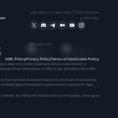
Join others in more than 70,000 Binaryx
com
community
Get app now
1
5
AML Policy
Privacy Policy
Terms of Use
Cookie Policy
naryx does not provide investment advice, endorsement, or
ould not be construed as an offer to sell, solicitation of an offer
 on their personal investment objectives, financial circumstances,
h licensed legal professionals and investment advisors for legal,
 website. By visiting this website and any of its pages, users agree