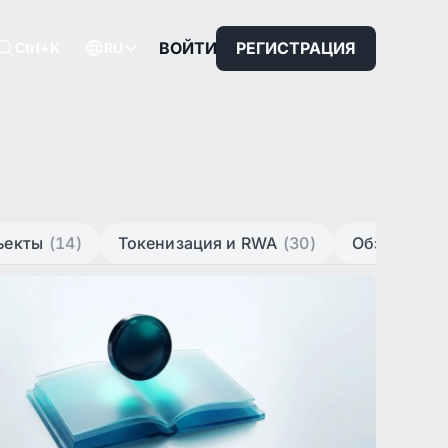
ВОЙТИ
РЕГИСТРАЦИЯ
Ctrl+K
RU
ъекты
(14)
Токенизация и RWA
(30)
Обзоры ры