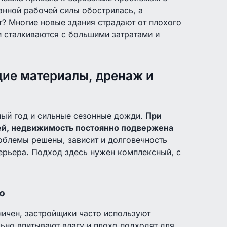
анной рабочей силы обострилась, а
? Многие новые здания страдают от плохого
и сталкиваются с большими затратами и
щие материалы, дренаж и
лый год и сильные сезонные дожди.
При
дей, недвижимость постоянно подвержена
роблемы решены, зависит и долговечность
терьера. Подход здесь нужен комплексный, с
ю
ничен, застройщики часто используют
льно впитывают влагу и плохо подходят для