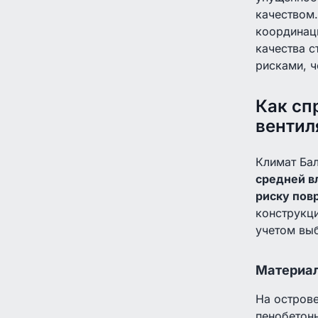
качеством.
координаци
качества с
рисками, ч
Как сп
вентил
Климат Ба
средней в
риску пов
конструкци
учетом вы
Материал
На острове
пенобетонн