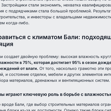
 Застройщики стали экономить, нехватка квалифициров
я с подрядчиками стала большой проблемой. Результат
троительства, и инвесторы с владельцами недвижимост
ем когда-либо.
равиться с климатом Бали: подходя
яция
ли создает двойную проблему: высокая влажность круг
лажности в 75%, которая достигает 95% в сезон дож
реждений от влаги.
От того, насколько грамотно эти п
й, и состояние отделки, мебели и других элементов ин
бора материалов, дренажных и вентиляционных систем.
ы играют ключевую роль в борьбе с влажность
 вроде Бали, где выбор строительных материалов огра
ые блоки из-за их доступности. Однако такие блоки си