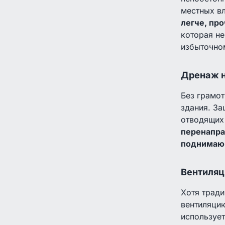
местных в
легче, про
которая не
избыточно
Дренаж н
Без грамо
здания. За
отводящих
перенапра
поднимаю
Вентиляц
Хотя трад
вентиляцию
использует