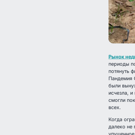
Рынок нед
периоды п
потянуть ф
Пандемия C
были выну
исчезла, и
смогли пок
всех.
Когда огра
далеко не 
упущенное