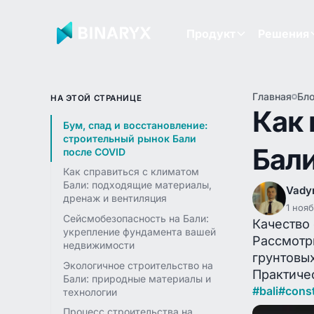
Продукт
Решения
Главная
Бло
НА ЭТОЙ СТРАНИЦЕ
Как 
Бум, спад и восстановление:
строительный рынок Бали
Бали
после COVID
Как справиться с климатом
Бали: подходящие материалы,
Vady
дренаж и вентиляция
1 нояб
Сейсмобезопасность на Бали:
Качество
укрепление фундамента вашей
Рассмотр
недвижимости
грунтовы
Экологичное строительство на
Практиче
Бали: природные материалы и
#
bali
#
cons
технологии
Процесс строительства на