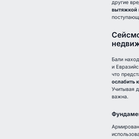
другие вр
вытяжкой 
поступающ
Сейсмо
недви
Бали наход
и Евразийс
что предст
ослабить 
Учитывая д
важна.
Фундамен
Армированн
использов