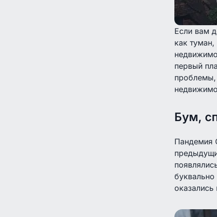
Если вам д
как туман,
недвижимос
первый пла
проблемы, 
недвижимо
Бум, с
Пандемия C
предыдущи
появлялись
буквально 
оказались 