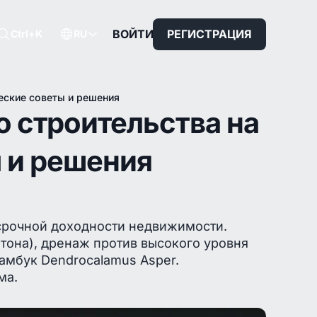
ВОЙТИ
РЕГИСТРАЦИЯ
Ctrl+K
RU
ческие советы и решения
о строительства на
ы и решения
осрочной доходности недвижимости.
тона), дренаж против высокого уровня
амбук Dendrocalamus Asper.
ма.