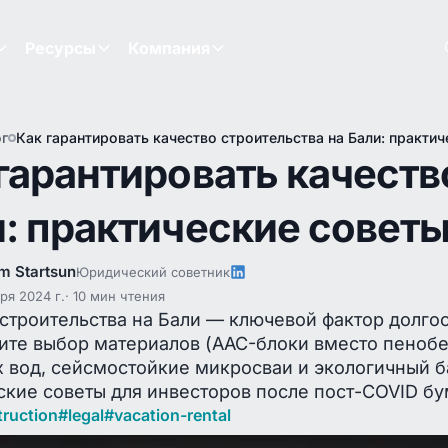
Ресурсы
Компания
г
Как гарантировать качество строительства на Бали: практи
гарантировать качеств
: практические совет
m Startsun
Юридический советник
ря 2024 г.
10 мин чтения
 строительства на Бали — ключевой фактор долг
ите выбор материалов (AAC-блоки вместо пенобе
х вод, сейсмостойкие микросваи и экологичный б
ские советы для инвесторов после пост-COVID бу
truction
#
legal
#
vacation-rental