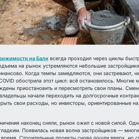
вижимости на Бали
всегда проходил через циклы быстр
одъема на рынок устремляются небольшие застройщики,
инансово. Когда темпы замедляются, они застревают, не
OVID обострила этот цикл: всё остановилось. Многие 
ждены приостановить и пересмотреть свои планы. Смен
 владельцы начали переходить на долгосрочные контра
рыть свои расходы, но инвесторы, ориентированные на
ничения наконец сняли, рынок ожил с новой силой. Од
гладким. Появилась новая волна застройщиков — многи
 время. Строительные проекты снова пошли вверх, но 