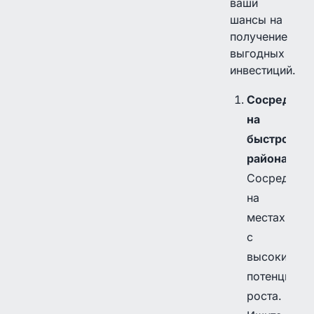
ваши
шансы на
получение
выгодных
инвестиций.
Сосредото
на
быстрорас
районах
Сосредоточ
на
местах
с
высоким
потенциало
роста.