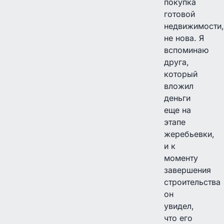
покупка
готовой
недвижимости,
не нова. Я
вспоминаю
друга,
который
вложил
деньги
еще на
этапе
жеребьевки,
и к
моменту
завершения
строительства
он
увидел,
что его