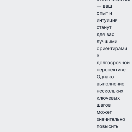
— ваш
опыт и
интуиция
станут
для вас
лучшими
ориентирами
в
долгосрочной
перспективе.
Однако
выполнение
нескольких
ключевых
шагов
может
значительно
повысить