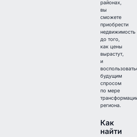
районах,
вы
сможете
приобрести
недвижимость
до того,
как цены
вырастут,
и
воспользовать
будущим
спросом
по мере
трансформаци
региона.
Как
найти