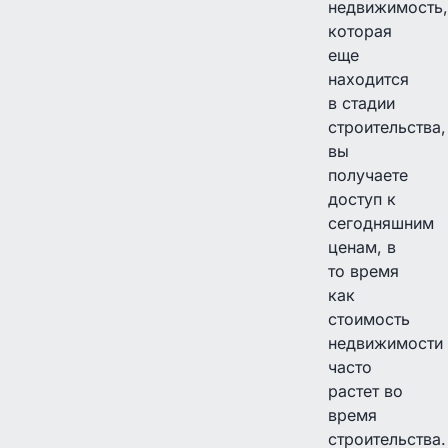
недвижимость,
которая
еще
находится
в стадии
строительства,
вы
получаете
доступ к
сегодняшним
ценам, в
то время
как
стоимость
недвижимости
часто
растет во
время
строительства.