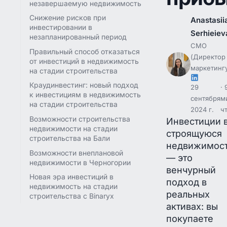
незавершаемую недвижимость
Снижение рисков при
Anastasii
инвестировании в
Serhieiev
незапланированный период
CMO
Правильный способ отказаться
(Директор
от инвестиций в недвижимость
маркетинг
на стадии строительства
Краудинвестинг: новый подход
29
к инвестициям в недвижимость
сентября
м
на стадии строительства
2024 г.
ч
Возможности строительства
Инвестиции 
недвижимости на стадии
строящуюся
строительства на Бали
недвижимос
Возможности внеплановой
— это
недвижимости в Черногории
венчурный
Новая эра инвестиций в
подход в
недвижимость на стадии
реальных
строительства с Binaryx
активах: вы
покупаете