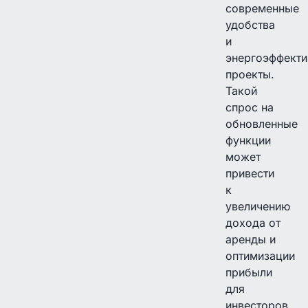
современные
удобства
и
энергоэффект
проекты.
Такой
спрос на
обновленные
функции
может
привести
к
увеличению
дохода от
аренды и
оптимизации
прибыли
для
инвесторов.