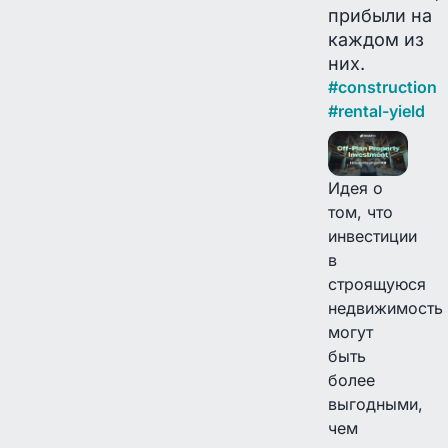
прибыли на
каждом из
них.
#
construction
#
rental-yield
Идея о
том, что
инвестиции
в
строящуюся
недвижимость
могут
быть
более
выгодными,
чем