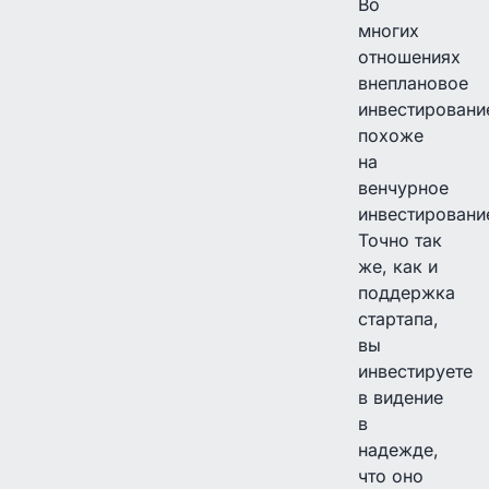
Во
многих
отношениях
внеплановое
инвестировани
похоже
на
венчурное
инвестировани
Точно так
же, как и
поддержка
стартапа,
вы
инвестируете
в видение
в
надежде,
что оно