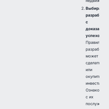
недвижимос
Выбирайте
разработчи
с
доказанны
успехом
Правильны
разработчи
может
сделать
или
окупить
инвестицию
Ознакомьте
с их
послужным