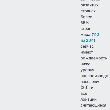
развитых
странах.
Более
55%
стран
мира (
110
из 204
)
сейчас
имеют
рождаемость
ниже
уровня
воспроизводст
населения
(2,1), и
все
локации,
считающиеся