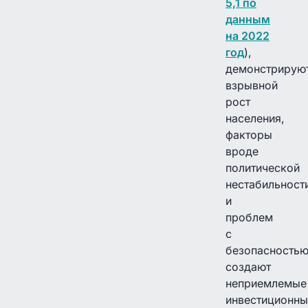
5,1 по
данным
на 2022
год
),
демонстрирую
взрывной
рост
населения,
факторы
вроде
политической
нестабильност
и
проблем
с
безопасность
создают
неприемлемые
инвестиционны