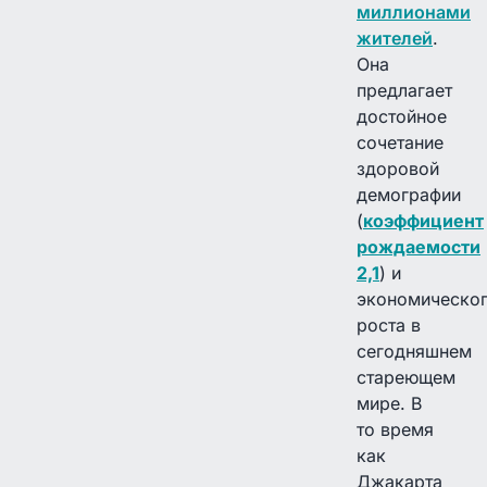
миллионами
жителей
.
Она
предлагает
достойное
сочетание
здоровой
демографии
(
коэффициент
рождаемости
2,1
) и
экономическо
роста в
сегодняшнем
стареющем
мире. В
то время
как
Джакарта