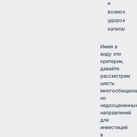
и
возможнос
удорожани
капитала
Имея в
виду эти
критерии,
давайте
рассмотрим
шесть
многообещающ
но
недооцененны
направлений
для
инвестиций
в