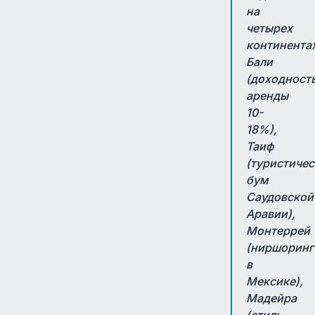
на
четырех
континента
Бали
(доходност
аренды
10-
18%),
Таиф
(туристиче
бум
Саудовской
Аравии),
Монтеррей
(ниршоринг
в
Мексике),
Мадейра
(стиль