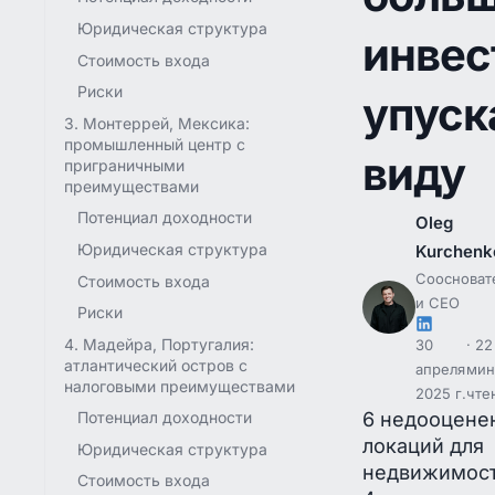
Юридическая структура
инвес
Стоимость входа
Риски
упуск
3. Монтеррей, Мексика:
промышленный центр с
виду
приграничными
преимуществами
Потенциал доходности
Oleg
Юридическая структура
Kurchenk
Соосноват
Стоимость входа
и CEO
Риски
4. Мадейра, Португалия:
30
22
атлантический остров с
апреля
мин
налоговыми преимуществами
2025 г.
чте
6 недооцене
Потенциал доходности
локаций для
Юридическая структура
недвижимост
Стоимость входа