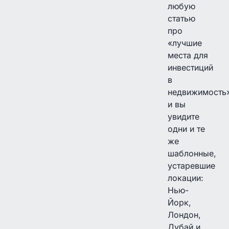
любую
статью
про
«лучшие
места для
инвестиций
в
недвижимость»
и вы
увидите
одни и те
же
шаблонные,
устаревшие
локации:
Нью-
Йорк,
Лондон,
Дубай и