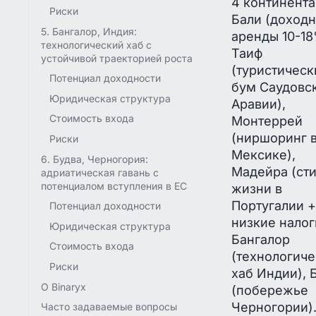
4 континент
Риски
Бали (доходн
5. Бангалор, Индия:
аренды 10-18
технологический хаб с
Таиф
устойчивой траекторией роста
(туристическ
Потенциал доходности
бум Саудовс
Юридическая структура
Аравии),
Стоимость входа
Монтеррей
(ниршоринг 
Риски
Мексике),
6. Будва, Черногория:
Мадейра (ст
адриатическая гавань с
потенциалом вступления в ЕС
жизни в
Португалии +
Потенциал доходности
низкие налог
Юридическая структура
Бангалор
Стоимость входа
(технологич
Риски
хаб Индии), 
О Binaryx
(побережье
Черногории)
Часто задаваемые вопросы