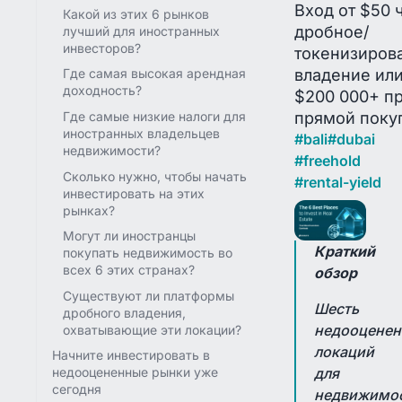
Вход от $50 
Какой из этих 6 рынков
дробное/
лучший для иностранных
инвесторов?
токенизиров
владение или
Где самая высокая арендная
доходность?
$200 000+ п
прямой поку
Где самые низкие налоги для
иностранных владельцев
#
bali
#
dubai
недвижимости?
#
freehold
Сколько нужно, чтобы начать
#
rental-yield
инвестировать на этих
рынках?
Могут ли иностранцы
Краткий
покупать недвижимость во
всех 6 этих странах?
обзор
Существуют ли платформы
Шесть
дробного владения,
недооцене
охватывающие эти локации?
локаций
Начните инвестировать в
для
недооцененные рынки уже
сегодня
недвижимо