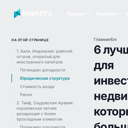
Продукт
Решения
Главная
Блог
6 
НА ЭТОЙ СТРАНИЦЕ
дл
6 луч
инв
1. Бали, Индонезия: райский
не
остров, открытый для
для
ко
иностранного капитала
бо
Потенциал доходности
ин
инвес
упу
Юридическая структура
ви
Стоимость входа
недви
Риски
2. Таиф, Саудовская Аравия:
котор
королевская летняя
резиденция с более
прохладным климатом
больш
Потенциал доходности