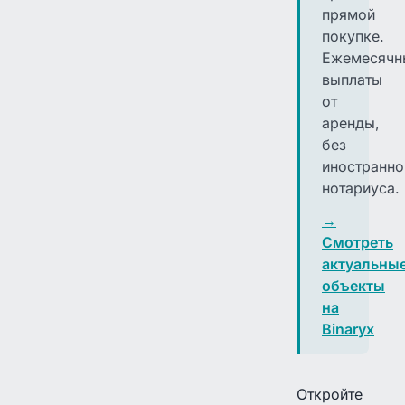
прямой
покупке.
Ежемесячн
выплаты
от
аренды,
без
иностранно
нотариуса.
→
Смотреть
актуальны
объекты
на
Binaryx
Откройте