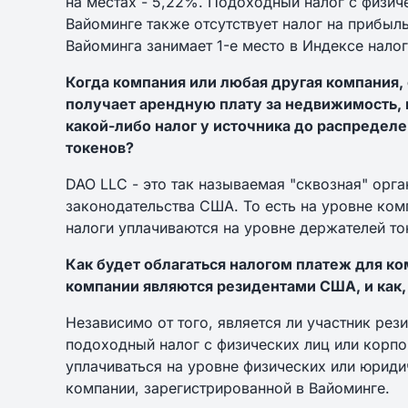
на местах - 5,22%. Подоходный налог с физиче
Вайоминге также отсутствует налог на прибыл
Вайоминга занимает 1-е место в Индексе нало
Когда компания или любая другая компания, 
получает арендную плату за недвижимость, 
какой-либо налог у источника до распредел
токенов?
DAO LLC - это так называемая "сквозная" орг
законодательства США. То есть на уровне ком
налоги уплачиваются на уровне держателей то
Как будет облагаться налогом платеж для ко
компании являются резидентами США, и как,
Независимо от того, является ли участник ре
подоходный налог с физических лиц или корпо
уплачиваться на уровне физических или юрид
компании, зарегистрированной в Вайоминге.