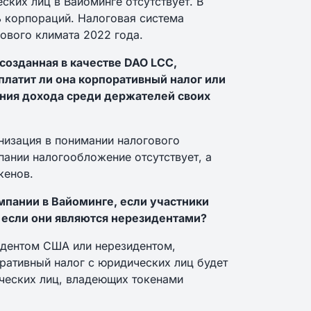
ских лиц в Вайоминге отсутствует. В
ь корпораций. Налоговая система
гового климата 2022 года.
созданная в качестве DAO LCC,
платит ли она корпоративный налог или
ения дохода среди держателей своих
анизация в понимании налогового
пании налогообложение отсутствует, а
кенов.
мпании в Вайоминге, если участники
 если они являются нерезидентами?
зидентом США или нерезидентом,
ративный налог с юридических лиц будет
ических лиц, владеющих токенами