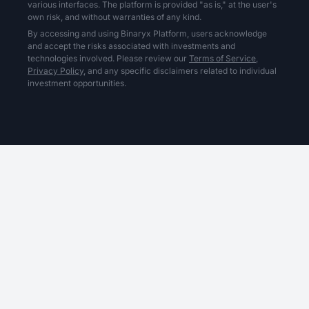
various interfaces. The platform is provided "as is," at the user's
own risk, and without warranties of any kind.
By accessing and using Binaryx Platform, users acknowledge
and accept the risks associated with investments and
technologies involved. Please review our
Terms of Service,
Privacy Policy,
and any specific disclaimers related to individual
investment opportunities.