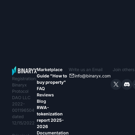
Marketplace
Write us an Email
Join other
Guide "How to
info@binaryx.com
Registration:
buy property"
Binaryx
FAQ
Protocol
Reviews
DAO LLC
Blog
2022-
RWA-
001196504
tokenization
dated
report 2025-
12/15/2022
2026
Documentation