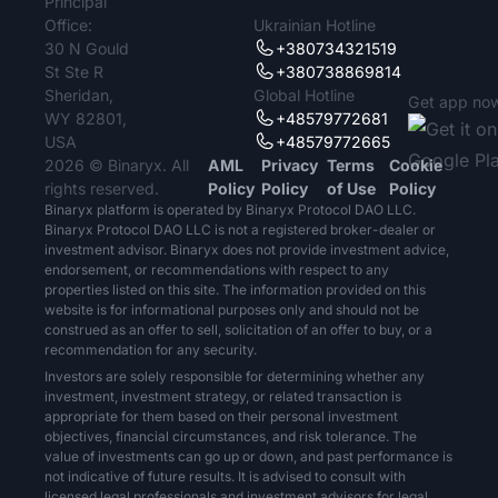
Principal
Office:
Ukrainian Hotline
30 N Gould
+380734321519
St Ste R
+380738869814
Sheridan,
Global Hotline
Get app no
WY 82801,
+48579772681
USA
+48579772665
2026 © Binaryx. All
AML
Privacy
Terms
Cookie
rights reserved.
Policy
Policy
of Use
Policy
Binaryx platform is operated by Binaryx Protocol DAO LLC.
Binaryx Protocol DAO LLC is not a registered broker-dealer or
investment advisor. Binaryx does not provide investment advice,
endorsement, or recommendations with respect to any
properties listed on this site. The information provided on this
website is for informational purposes only and should not be
construed as an offer to sell, solicitation of an offer to buy, or a
recommendation for any security.
Investors are solely responsible for determining whether any
investment, investment strategy, or related transaction is
appropriate for them based on their personal investment
objectives, financial circumstances, and risk tolerance. The
value of investments can go up or down, and past performance is
not indicative of future results. It is advised to consult with
licensed legal professionals and investment advisors for legal,