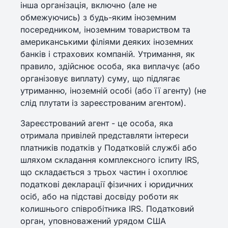
інша організація, включно (але не
обмежуючись) з будь-яким іноземним
посередником, іноземним товариством та
американськими філіями деяких іноземних
банків і страхових компаній. Утримання, як
правило, здійснює особа, яка виплачує (або
організовує виплату) суму, що підлягає
утриманню, іноземній особі (або її агенту) (не
слід плутати із зареєстрованим агентом).
Зареєстрований агент - це особа, яка
отримала привілей представляти інтереси
платників податків у Податковій службі або
шляхом складання комплексного іспиту IRS,
що складається з трьох частин і охоплює
податкові декларації фізичних і юридичних
осіб, або на підставі досвіду роботи як
колишнього співробітника IRS. Податковий
орган, уповноважений урядом США