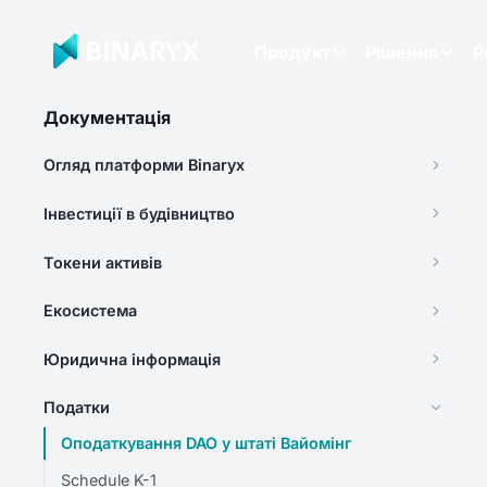
Продукт
Рішення
Р
Документація
Огляд платформи Binaryx
Інвестиції в будівництво
Токени активів
Екосистема
Юридична інформація
Податки
Оподаткування DAO у штаті Вайомінг
Schedule K-1