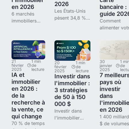
carte
guide compare
Kolasin
2026
en 2026
bancaire :
10 alternatives
Les États-Unis
guide 202
6 marchés
à
pèsent 34,8 %
immobiliers
Comment
des lancements
méconnus sur
alimenter vot
crypto, devant
4 continents :
compte Binar
l'Allemagne
Bali
par carte
(11,4 %) et la
(rendement
bancaire en
Suisse (9 %).
locatif 10-18
moins de 10
Ce guide
21
1 min
30
1 mi
%), Taïf (boom
minutes, grâ
20
1 min
février
de
janvier
de
compare 8
février
de
touristique
à l'intégratio
2025
lecture
2025
lect
2025
lecture
juridictions clés
IA et
7 meilleur
Investir dans
saoudien),
Paybis.
(États-Unis,
immobilier
pays où
l'immobilier :
Monterrey
Procédure pa
Allemagne,
en 2026 :
investir
3 stratégies
(nearshoring
à pas en 9
Royaume-Uni,
de la
dans
de 50 à 150
mexicain),
étapes, 4
recherche à
l'immobili
000 $
Madère (mode
devises
la vente, ce
en 2026
de vie
acceptées
Investir dans
qui change
1 400 milliar
(EUR, USD,
l'immobilier
70 % de temps
$ de volumes
n'est plus