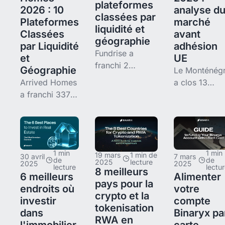
plateformes
2026 : 10
analyse d
classées par
Plateformes
marché
liquidité et
Classées
avant
géographie
par Liquidité
adhésion
Fundrise a
et
UE
franchi 2
Géographie
Le Monténég
millions
Arrived Homes
a clos 13
d'utilisateurs et
a franchi 337
chapitres
3,5 milliards de
M$ d'AUM et
d'adhésion s
dollars d'actifs
945 000
35 et vise l'
sous gestion en
investisseurs
entre 2028 et
2026 : c'est la
en 2026, mais
2030. Décot
plus grande
1 min
1 min
la plateforme
de 40 à 60 
19 mars
1 min de
30 avril
7 mars
de
de
plateforme
2025
lecture
2025
2025
reste
par rapport a
lecture
lectu
8 meilleurs
d'investissement
6 meilleurs
Alimenter
cantonnée au
littoral croate
pays pour la
alternatif
endroits où
votre
résidentiel
+30 % de
crypto et la
investir
compte
locatif
tourisme
tokenisation
dans
Binaryx pa
américain. Ce
depuis 2022 
RWA en
l'immobilier