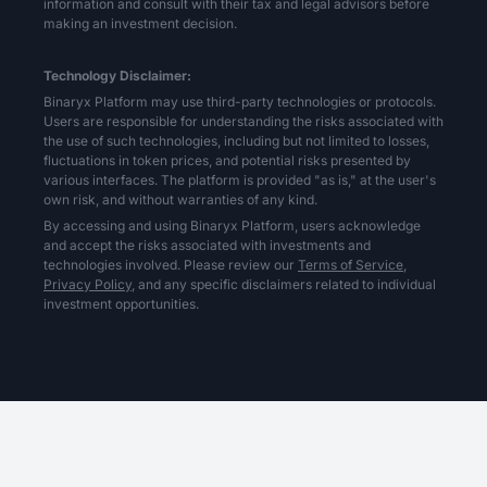
information and consult with their tax and legal advisors before
making an investment decision.
Technology Disclaimer:
Binaryx Platform may use third-party technologies or protocols.
Users are responsible for understanding the risks associated with
the use of such technologies, including but not limited to losses,
fluctuations in token prices, and potential risks presented by
various interfaces. The platform is provided "as is," at the user's
own risk, and without warranties of any kind.
By accessing and using Binaryx Platform, users acknowledge
and accept the risks associated with investments and
technologies involved. Please review our
Terms of Service,
Privacy Policy,
and any specific disclaimers related to individual
investment opportunities.