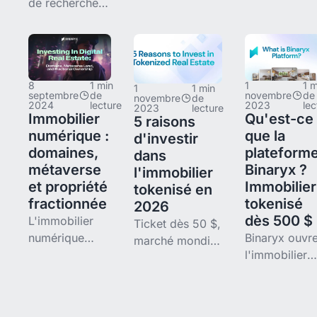
de recherche
mondiaux en
réservé aux
en moins,
2025 et
fortunés. Trois
estimations 7 à
investisseme
stratégies
10 % plus
transfrontalie
adaptées à
précises et
en hausse de
votre budget :
8
1 min
1
1 m
jusqu'à 180
25 % : Dubaï
1
1 min
propriété
septembre
de
novembre
de
novembre
de
milliards $ de
Bali, Portugal
2024
lecture
2023
lec
complète à
2023
lecture
Immobilier
Qu'est-ce
5 raisons
valeur créée
Turquie,
partir de 150
numérique :
que la
d'investir
selon
Espagne,
000 $, marchés
domaines,
plateform
dans
McKinsey :
Mexique et
émergents
métaverse
Binaryx ?
l'immobilier
l'intelligence
Serbie
(Tbilissi,
et propriété
Immobilier
tokenisé en
artificielle
comparés.
fractionnée
tokenisé
2026
redessine
Rendements
dès 500 $
L'immobilier
Ticket dès 50 $,
numérique
Binaryx ouvr
marché mondial
recouvre trois
l'immobilier
de 330 000
actifs très
locatif
milliards $,
différents :
international 
liquidité
noms de
partir de 500
multipliée par la