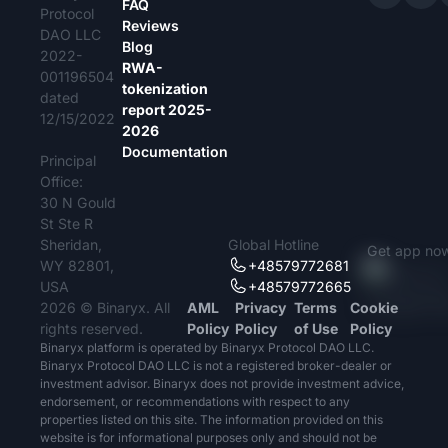
FAQ
Protocol
Reviews
DAO LLC
Blog
2022-
RWA-
001196504
tokenization
dated
report 2025-
12/15/2022
2026
Documentation
Principal
Office:
30 N Gould
St Ste R
Sheridan,
Global Hotline
Get app no
WY 82801,
+48579772681
USA
+48579772665
2026 © Binaryx. All
AML
Privacy
Terms
Cookie
rights reserved.
Policy
Policy
of Use
Policy
Binaryx platform is operated by Binaryx Protocol DAO LLC.
Binaryx Protocol DAO LLC is not a registered broker-dealer or
investment advisor. Binaryx does not provide investment advice,
endorsement, or recommendations with respect to any
properties listed on this site. The information provided on this
website is for informational purposes only and should not be