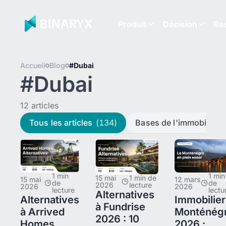
Produit
Décision
Re
Accueil
Blog
#Dubai
#Dubai
12 articles
Tous les articles
(134)
Bases de l'immobilier
(
1 min
1 min
15 mai
1 min de
15 mai
12 mars
de
de
2026
lecture
2026
2026
lecture
lectu
Alternatives
Alternatives
Immobilier
à Fundrise
à Arrived
Monténég
2026 : 10
Homes
2026 :