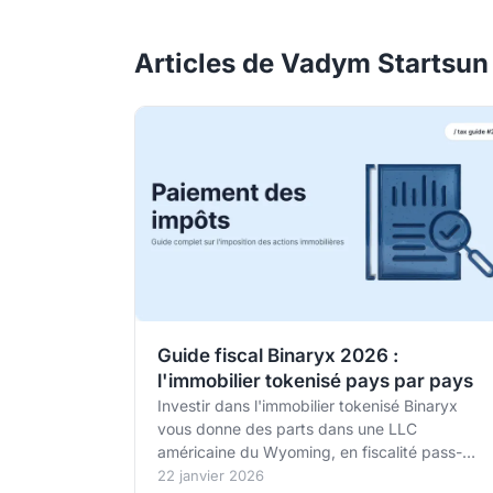
Articles de Vadym Startsu
Guide fiscal Binaryx 2026 :
l'immobilier tokenisé pays par pays
Investir dans l'immobilier tokenisé Binaryx
vous donne des parts dans une LLC
américaine du Wyoming, en fiscalité pass-
through. Ce guide détaille les règles pays par
22 janvier 2026