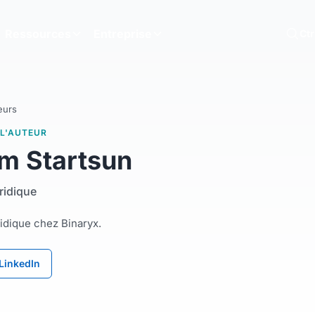
Ressources
Entreprise
Ct
eurs
 L'AUTEUR
m Startsun
uridique
ridique chez Binaryx.
 LinkedIn