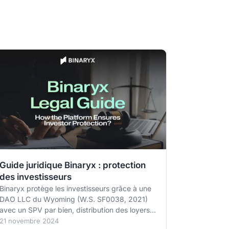
Guide juridique Binaryx : protection
des investisseurs
Binaryx protège les investisseurs grâce à une
DAO LLC du Wyoming (W.S. SF0038, 2021)
avec un SPV par bien, distribution des loyers
par contrat intelligent et registres on-chain. Ce
21 novembre 2024