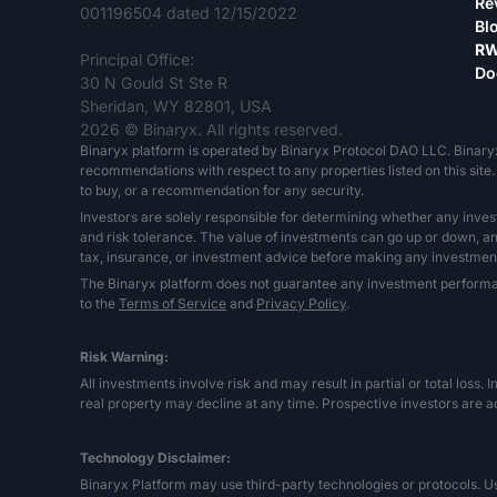
Re
001196504 dated 12/15/2022
Bl
RW
Principal Office:
Do
30 N Gould St Ste R
Sheridan, WY 82801, USA
2026 © Binaryx. All rights reserved.
Binaryx platform is operated by Binaryx Protocol DAO LLC. Binary
recommendations with respect to any properties listed on this site. 
to buy, or a recommendation for any security.
Investors are solely responsible for determining whether any inves
and risk tolerance. The value of investments can go up or down, and 
tax, insurance, or investment advice before making any investment
The Binaryx platform does not guarantee any investment performance,
to the
Terms of Service
and
Privacy Policy
.
Risk Warning:
All investments involve risk and may result in partial or total loss. 
real property may decline at any time. Prospective investors are ad
Technology Disclaimer:
Binaryx Platform may use third-party technologies or protocols. User