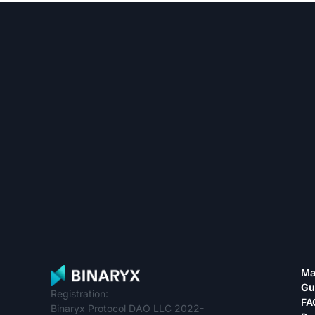
Ma
Gu
Registration:
FA
Binaryx Protocol DAO LLC 2022-