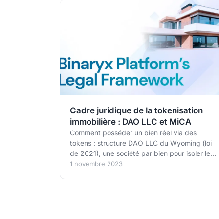
Cadre juridique de la tokenisation
immobilière : DAO LLC et MiCA
Comment posséder un bien réel via des
tokens : structure DAO LLC du Wyoming (loi
de 2021), une société par bien pour isoler le
risque, et cadre européen MiCA + supervision
1 novembre 2023
AMF depuis 2024. Guide pour investisseur
français avec ticket d'entrée à partir de 50 $
sur Binaryx.