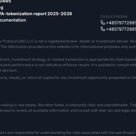
views
og
A-tokenization report 2025-2026
Global Hotline
cumentation
+4857977268
+4857977266
x Protocol DAO LLC is not a registered broker-dealer or investment advisor. Bi
The information provided on this website is for informational purposes only and sh
tment, investment strategy, or related transaction is appropriate for them based
past performance is not indicative of future results. It is advised to consult wit
 decision.
 results, or return of capital for any investment opportunity presented on this
Investing in real estate, like other fields, is inherently risky and unpredictable. 
vised to review all available information and consult with their tax and legal a
s are responsible for understanding the risks associated with the use of such tec