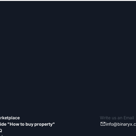
rketplace
Write us an Email
ide "How to buy property"
info@binaryx.
Q