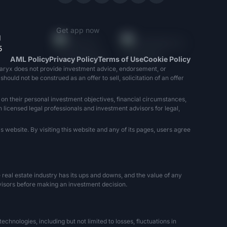
Get app now
1
5
AML Policy
Privacy Policy
Terms of Use
Cookie Policy
naryx does not provide investment advice, endorsement, or
ould not be construed as an offer to sell, solicitation of an offer
 on their personal investment objectives, financial circumstances,
h licensed legal professionals and investment advisors for legal,
 website. By visiting this website and any of its pages, users agree
The real estate industry has its ups and downs, and the value of any
dvisors before making an investment decision.
hnologies, including but not limited to losses, fluctuations in