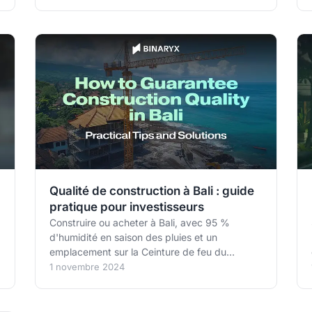
validées, à quoi sert le formulaire Schedule K-1
(Form 1065) et comment télécharger vos
documents fiscaux en 3 clics depuis votre
Portfolio.
Qualité de construction à Bali : guide
pratique pour investisseurs
Construire ou acheter à Bali, avec 95 %
d'humidité en saison des pluies et un
emplacement sur la Ceinture de feu du
Pacifique, expose à des risques spécifiques.
1 novembre 2024
Choix des matériaux (BCA vs béton mousse),
fondations sur micropieux, supervision à trois
niveaux et compensation de l'absence de