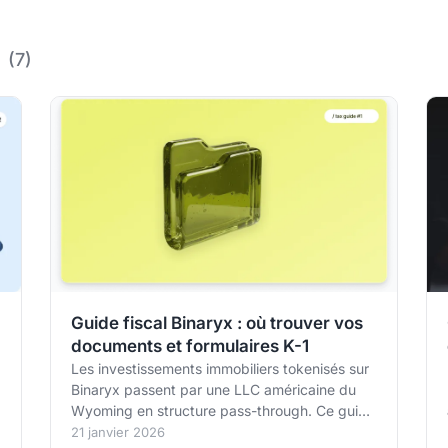
n
(7)
Guide fiscal Binaryx : où trouver vos
documents et formulaires K-1
Les investissements immobiliers tokenisés sur
Binaryx passent par une LLC américaine du
Wyoming en structure pass-through. Ce guide
explique comment vos parts de propriété sont
21 janvier 2026