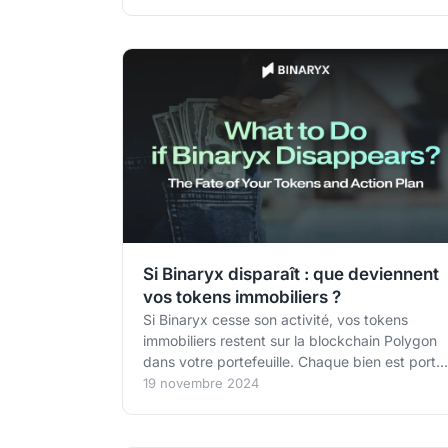
pays (France avec Micro-Foncier, Pologne,
Allemagne) avec études de cas chiffrées,
formulaires à remplir et la déclaration du
Schedule K-1.
Si Binaryx disparaît : que deviennent
vos tokens immobiliers ?
Si Binaryx cesse son activité, vos tokens
immobiliers restent sur la blockchain Polygon
dans votre portefeuille. Chaque bien est porté
par une DAO LLC du Wyoming (loi W.S.
19 novembre 2024
SF0038), les loyers se réclament en USDT par
smart contract, et le vote Snapshot décide
collectivement de la suite.