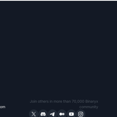
Join others in more than 70,000 Binaryx
com
community