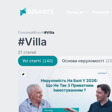
Продукт
Рішення
Головна
Блог
#Villa
#Villa
21 статей
Усі статті
(140)
Основи нерухомості
(22