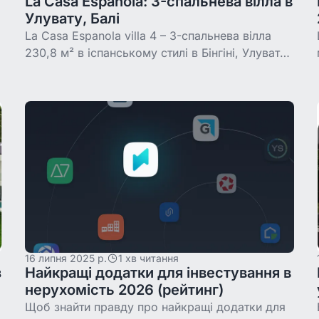
La Casa Espanola: 3-спальнева вілла в
Улувату, Балі
La Casa Espanola villa 4 – 3-спальнева вілла
230,8 м² в іспанському стилі в Бінгіні, Улувату.
Станом на 12 липня 2026 зібрано 40% із $385
000, токен коштує $39,43, вхід на Binaryx
16 липня 2025 р.
1 хв читання
з
Найкращі додатки для інвестування в
%
нерухомість 2026 (рейтинг)
Щоб знайти правду про найкращі додатки для