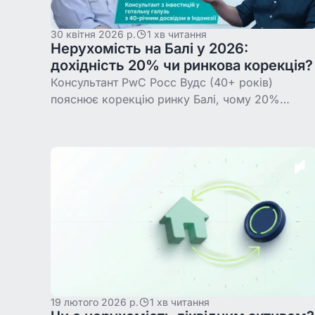
30 квітня 2026 р.
1 хв читання
Нерухомість на Балі у 2026:
дохідність 20% чи ринкова корекція?
Консультант PwC Росс Вудс (40+ років)
пояснює корекцію ринку Балі, чому 20%
дохідності вводять в оману і куди
переміщуються розумні гроші у 2026.
19 лютого 2026 р.
1 хв читання