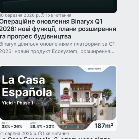
10 березня 2026 р.
1 хв читання
Операційне оновлення Binaryx Q1
2026: нові функції, плани розширення
та прогрес будівництва
Binaryx ділиться оновленнями платформи за Q1
2026: новий продукт Ecosystem, розширення
на Чорногорію, спрощена стратегія виходу,
терміни будівництва та зміни керуючих
компаній.
21 серпня 2025 р.
1 хв читання