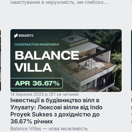
інвестування в нерухомість, ми глибоко
занурились у Google та ChatGPT. Після аналізу
хайпу, відгуків інвесторів, прихованих ризиків і
14 березня 2025 р.
1 хв читання
Інвестиції в будівництво вілл в
Улувату: Люксові вілли від Indo
Proyek Sukses з дохідністю до
36.67% річних
Balance Villas — нова можливість