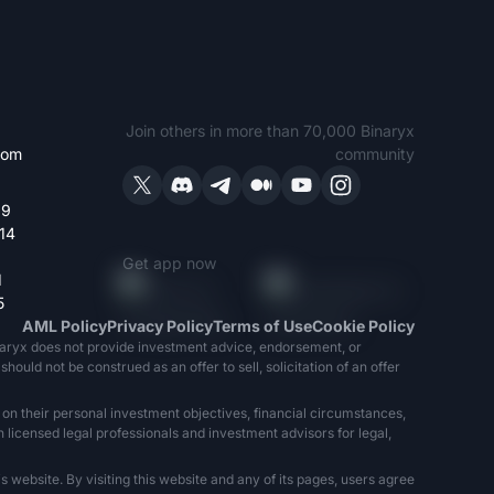
Join others in more than 70,000 Binaryx
com
community
19
14
Get app now
1
5
AML Policy
Privacy Policy
Terms of Use
Cookie Policy
naryx does not provide investment advice, endorsement, or
ould not be construed as an offer to sell, solicitation of an offer
 on their personal investment objectives, financial circumstances,
h licensed legal professionals and investment advisors for legal,
 website. By visiting this website and any of its pages, users agree