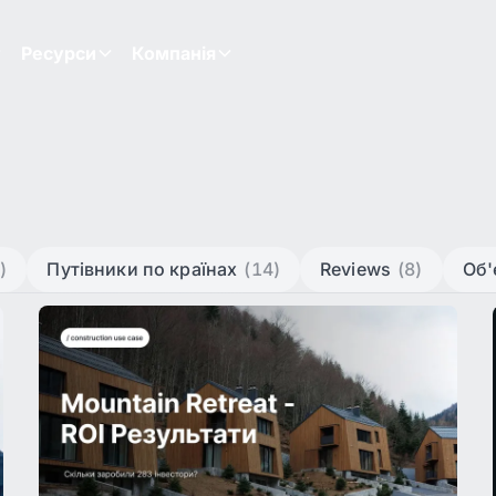
Ресурси
Компанія
)
Путівники по країнах
(14)
Reviews
(8)
Об'