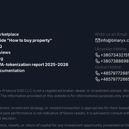
rketplace
Write us an Email
ide "How to buy property"
info@binaryx.
Q
Ukrainian Hotline
views
+3807343215
og
+3807388698
A-tokenization report 2025-2026
Global Hotline
cumentation
+4857977268
+4857977266
x Protocol DAO LLC is not a registered broker-dealer or investment advisor. Bi
The information provided on this website is for informational purposes only and sh
tment, investment strategy, or related transaction is appropriate for them based
past performance is not indicative of future results. It is advised to consult wit
 decision.
 results, or return of capital for any investment opportunity presented on this