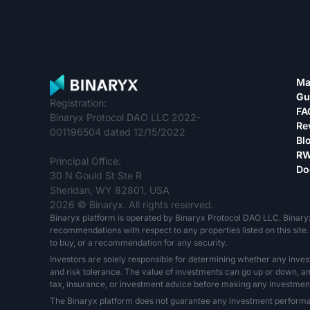
Ma
Gu
Registration:
FA
Binaryx Protocol DAO LLC 2022-
Re
001196504 dated 12/15/2022
Bl
RW
Principal Office:
Do
30 N Gould St Ste R
Sheridan, WY 82801, USA
2026 © Binaryx. All rights reserved.
Binaryx platform is operated by Binaryx Protocol DAO LLC. Binary
recommendations with respect to any properties listed on this site. 
to buy, or a recommendation for any security.
Investors are solely responsible for determining whether any inves
and risk tolerance. The value of investments can go up or down, and 
tax, insurance, or investment advice before making any investment
The Binaryx platform does not guarantee any investment performance,