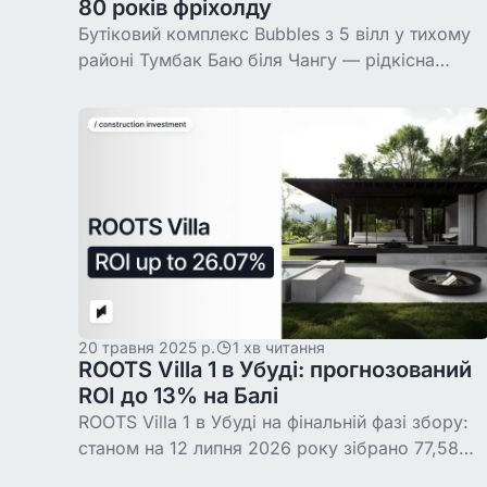
80 років фріхолду
Бутіковий комплекс Bubbles з 5 вілл у тихому
районі Тумбак Баю біля Чангу — рідкісна
пропозиція: контрактна дохідність 11% перший
рік і 10% наступні два, фріхолдне володіння 80
20 травня 2025 р.
1 хв читання
ROOTS Villa 1 в Убуді: прогнозований
ROI до 13% на Балі
ROOTS Villa 1 в Убуді на фінальній фазі збору:
станом на 12 липня 2026 року зібрано 77,58%
із $303 000, ціна токена $31,24, прогнозований