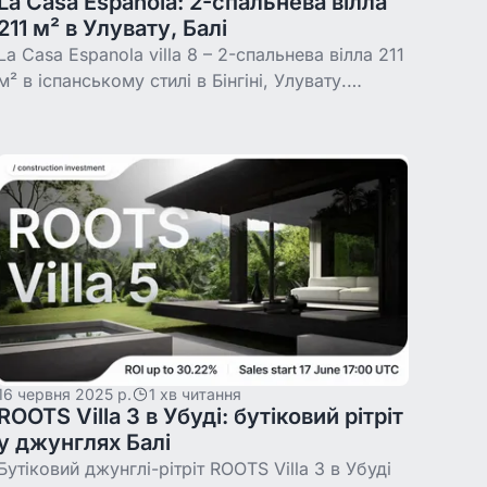
La Casa Espanola: 2-спальнева вілла
211 м² в Улувату, Балі
La Casa Espanola villa 8 – 2-спальнева вілла 211
м² в іспанському стилі в Бінгіні, Улувату.
Станом на 12 липня 2026 зібрано 58,4% із
$350 000, токен коштує $36,42, вхід на Binaryx
16 червня 2025 р.
1 хв читання
ROOTS Villa 3 в Убуді: бутіковий рітріт
у джунглях Балі
Бутіковий джунглі-рітріт ROOTS Villa 3 в Убуді