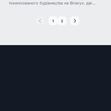
токенізованого будівництва на Binaryx: дві
люксові вілли вартістю $380,000 в Улувату на
Балі від забудовника Indo Proyek Sukses.
Дохідність до
1
2