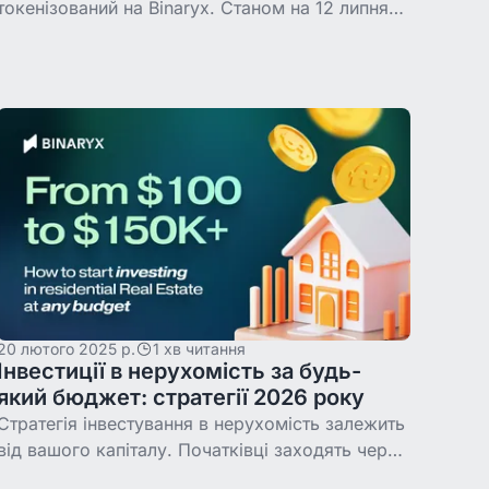
токенізований на Binaryx. Станом на 12 липня
2026 року зібрано 43,4% із $350 000,
прогнозований ROI 12,85%, прогнозований APR
35,3%,
20 лютого 2025 р.
1 хв читання
Інвестиції в нерухомість за будь-
який бюджет: стратегії 2026 року
Стратегія інвестування в нерухомість залежить
від вашого капіталу. Початківці заходять через
дробове володіння і токенізацію з мінімальною