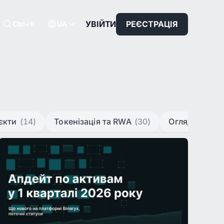
УВІЙТИ
РЕЄСТРАЦІЯ
Ctrl+K
UA
єкти
(14)
Токенізація та RWA
(30)
Огляди ринк