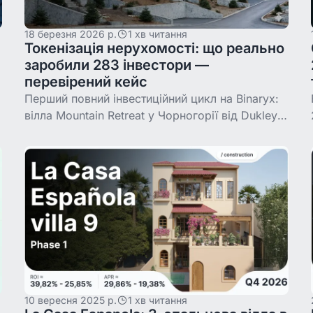
18 березня 2026 р.
1 хв читання
Токенізація нерухомості: що реально
заробили 283 інвестори —
перевірений кейс
Перший повний інвестиційний цикл на Binaryx:
вілла Mountain Retreat у Чорногорії від Dukley
пройшла шлях від продажу токенів до
фінальної виплати. 283 інвестори, $385K
вкладено,
10 вересня 2025 р.
1 хв читання