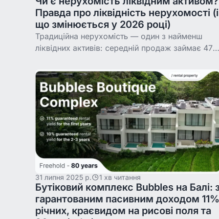
Чи є нерухомість ліквідним активом?
Правда про ліквідність нерухомості (і
що змінюється у 2026 році)
Традиційна нерухомість — один з найменш
ліквідних активів: середній продаж займає 47-
62 дні в США, до року на Балі чи у Чорногорії,
а транзакційні витрати з'їдають 6-10% вартості.
31 липня 2025 р.
1 хв читання
Бутіковий комплекс Bubbles на Балі: 
гарантованим пасивним доходом 11
річних, краєвидом на рисові поля та