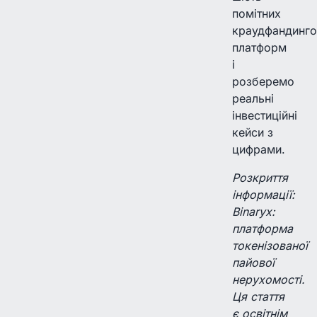
помітних
краудфандинго
платформ
і
розберемо
реальні
інвестиційні
кейси з
цифрами.
Розкриття
інформації:
Binaryx:
платформа
токенізованої
пайової
нерухомості.
Ця стаття
є освітнім