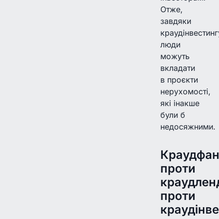
Отже,
завдяки
краудінвестинг
люди
можуть
вкладати
в проєкти
нерухомості,
які інакше
були б
недосяжними.
Краудфан
проти
краудлен
проти
краудінв