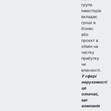
група
інвесторів
вкладає
гроші в
бізнес
або
проєкт в
обмін на
частку
прибутку
чи
власності.
У сфері
нерухомості
це
означає,
що
компанія