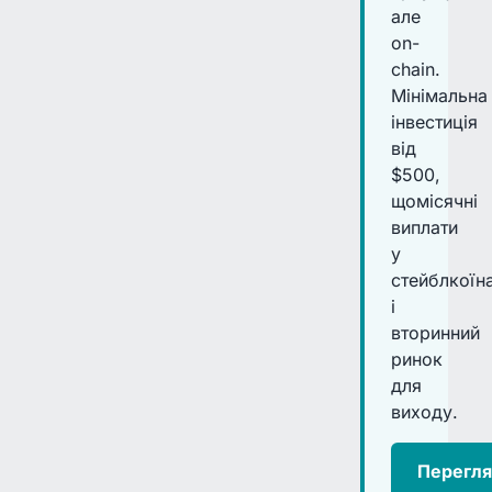
але
on-
chain.
Мінімальна
інвестиція
від
$500,
щомісячні
виплати
у
стейблкоїн
і
вторинний
ринок
для
виходу.
Перегля