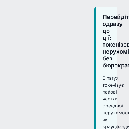
Перейдіт
одразу
до
дії:
токенізо
нерухомі
без
бюрократ
Binaryx
токенізує
пайові
частки
орендної
нерухомост
як
краудфанди