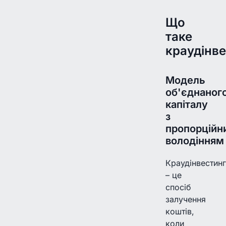
Що
таке
краудінве
Модель
об'єднаног
капіталу
з
пропорційн
володінням
Краудінвестинг
– це
спосіб
залучення
коштів,
коли