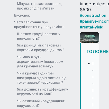
інвестицією в
Мінуси: три застереження,
про які слід пам'ятати
$500.
#
construction
Висновок
#
passive-inco
Часті запитання про
#
rental-yield
краудінвестинг у нерухомість
Що таке краудінвестинг у
нерухомість?
Яка різниця між пайовим і
борговим краудфандингом?
ГОЛОВН
Чи маю я бути
акредитованим інвестором
Краудін
для краудінвестингу?
об'єдну
Чим краудфандингові
капітал
платформи відрізняються від
токенізованої нерухомості?
багатьох
Яка дохідність краудфандингу
Група
нерухомості на Балі?
інвестор
Чи безпечний краудфандинг
разом
нерухомості?