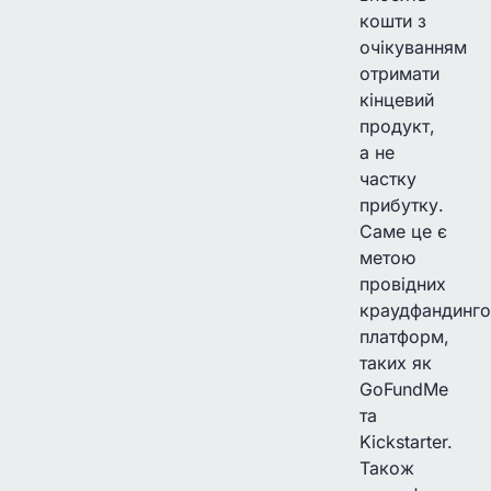
кошти з
очікуванням
отримати
кінцевий
продукт,
а не
частку
прибутку.
Саме це є
метою
провідних
краудфандинго
платформ,
таких як
GoFundMe
та
Kickstarter.
Також