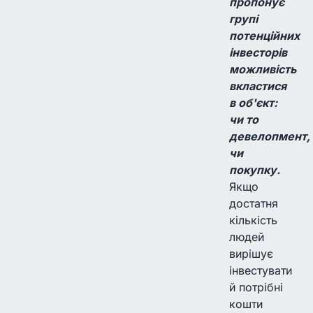
пропонує
групі
потенційних
інвесторів
можливість
вкластися
в об'єкт:
чи то
девелопмент,
чи
покупку.
Якщо
достатня
кількість
людей
вирішує
інвестувати
й потрібні
кошти