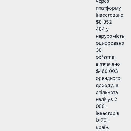
через
платформу
інвестовано
$8 352
484 у
нерухомість,
оцифровано
38
об'єктів,
виплачено
$460 003
орендного
доходу, а
спільнота
налічує 2
000+
інвесторів
із 70+
країн.