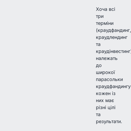
Хоча всі
три
терміни
(краудфандинг
краудлендинг
та
краудінвестинг
належать
до
широкої
парасольки
краудфандингу
кожен із
них має
різні цілі
та
результати.