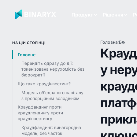
Продукт
Рішення
Р
Головна
Блог
Кр
НА ЦІЙ СТОРІНЦІ
у н
Крауд
кр
Головне
пл
Перейдіть одразу до дії:
у нер
пр
токенізована нерухомість без
клю
бюрократії
крауд
Що таке краудінвестинг?
Модель об'єднаного капіталу
платф
з пропорційним володінням
Краудфандинг проти
краудлендингу проти
прикл
краудінвестингу
Краудфандинг: винагородна
ключо
модель, без часток