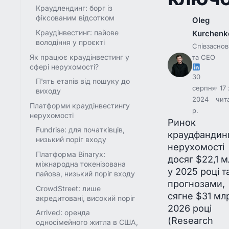
Краудлендинг: борг із
фіксованим відсотком
Oleg
Краудінвестинг: пайове
Kurchenk
володіння у проєкті
Співзасно
Як працює краудінвестинг у
та CEO
сфері нерухомості?
30
П'ять етапів від пошуку до
серпня
17 
виходу
2024
чит
Платформи краудінвестингу
р.
нерухомості
Ринок
Fundrise: для початківців,
краудфандин
низький поріг входу
нерухомості
Платформа Binaryx:
досяг $22,1 
міжнародна токенізована
у 2025 році та
пайова, низький поріг входу
прогнозами,
CrowdStreet: лише
сягне $31 мл
акредитовані, високий поріг
2026 році
Arrived: оренда
(Research
односімейного житла в США,