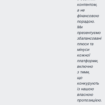
контентом,
а не
фінансовою
порадою.
Ми
презентуємо
збалансовані
плюси та
мінуси
кожної
платформи,
включно
з тими,
що
конкурують
із нашою
власною
пропозицією.