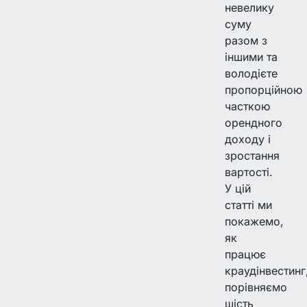
невелику
суму
разом з
іншими та
володієте
пропорційною
часткою
орендного
доходу і
зростання
вартості.
У цій
статті ми
покажемо,
як
працює
краудінвестинг
порівняємо
шість