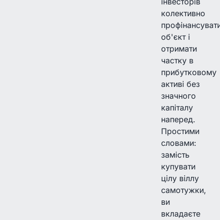
інвесторів
колективно
профінансуват
об'єкт і
отримати
частку в
прибутковому
активі без
значного
капіталу
наперед.
Простими
словами:
замість
купувати
цілу віллу
самотужки,
ви
вкладаєте