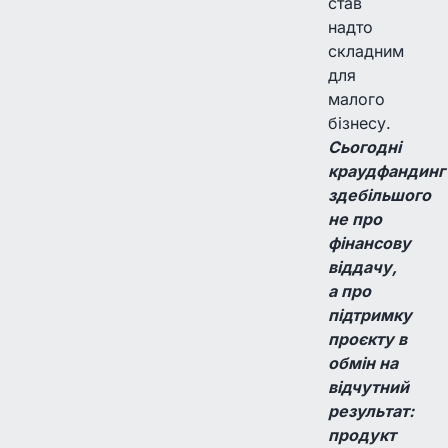
став
надто
складним
для
малого
бізнесу.
Сьогодні
краудфандинг
здебільшого
не про
фінансову
віддачу,
а про
підтримку
проєкту в
обмін на
відчутний
результат:
продукт