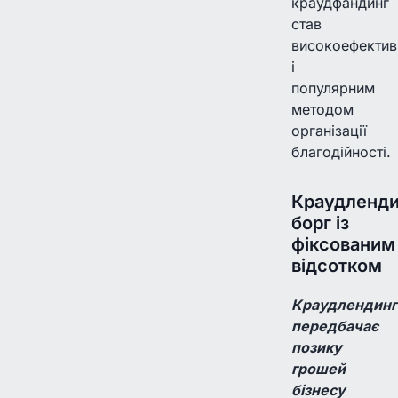
краудфандинг
став
високоефекти
і
популярним
методом
організації
благодійності.
Краудленди
борг із
фіксованим
відсотком
Краудлендинг
передбачає
позику
грошей
бізнесу