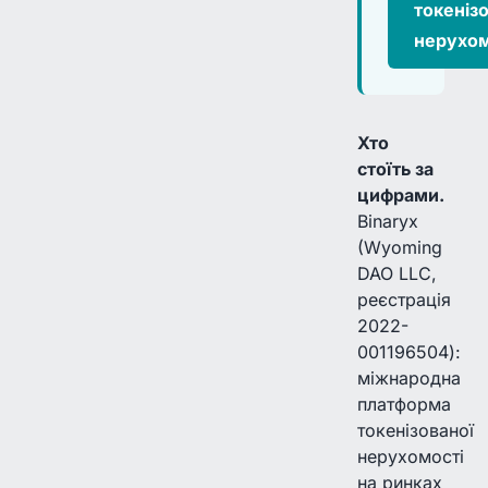
токеніз
нерухом
Хто
стоїть за
цифрами.
Binaryx
(Wyoming
DAO LLC,
реєстрація
2022-
001196504):
міжнародна
платформа
токенізованої
нерухомості
на ринках