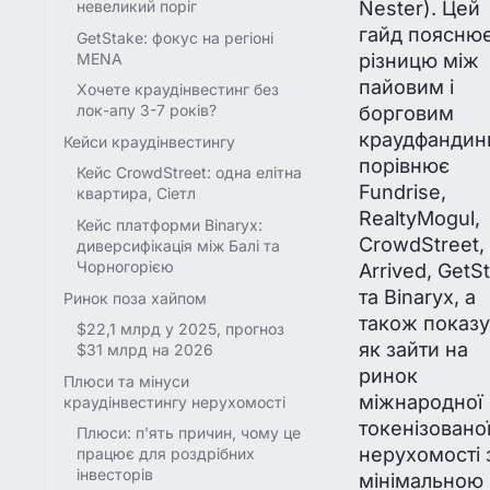
Nester). Цей
невеликий поріг
гайд поясню
GetStake: фокус на регіоні
різницю між
MENA
пайовим і
Хочете краудінвестинг без
борговим
лок-апу 3-7 років?
краудфандин
Кейси краудінвестингу
порівнює
Кейс CrowdStreet: одна елітна
Fundrise,
квартира, Сіетл
RealtyMogul,
Кейс платформи Binaryx:
CrowdStreet,
диверсифікація між Балі та
Чорногорією
Arrived, GetS
та Binaryx, а
Ринок поза хайпом
також показу
$22,1 млрд у 2025, прогноз
як зайти на
$31 млрд на 2026
ринок
Плюси та мінуси
міжнародної
краудінвестингу нерухомості
токенізовано
Плюси: п'ять причин, чому це
нерухомості 
працює для роздрібних
інвесторів
мінімальною