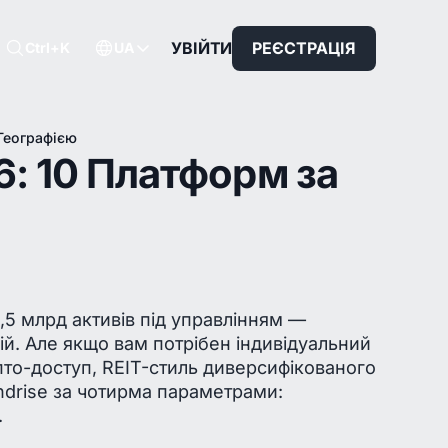
УВІЙТИ
РЕЄСТРАЦІЯ
Ctrl+K
UA
 Географією
6: 10 Платформ за
3,5 млрд активів під управлінням —
й. Але якщо вам потрібен індивідуальний
ипто-доступ, REIT-стиль диверсифікованого
undrise за чотирма параметрами:
.