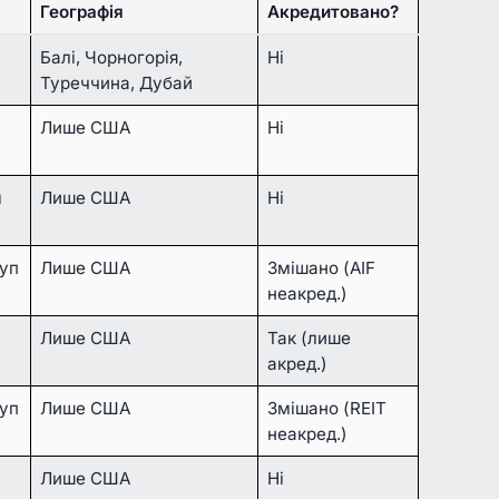
Географія
Акредитовано?
Балі, Чорногорія,
Ні
Туреччина, Дубай
Лише США
Ні
м
Лише США
Ні
уп
Лише США
Змішано (AIF
неакред.)
Лише США
Так (лише
акред.)
уп
Лише США
Змішано (REIT
неакред.)
Лише США
Ні