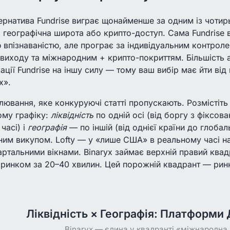
ернатива Fundrise виграє щонайменше за одним із чотир
і, географічна широта або крипто-доступ. Сама Fundrise
впізнаваністю, але програє за індивідуальним контроле
виходу та міжнародним + крипто-покриттям. Більшість 
ації Fundrise на іншу силу — тому ваш вибір має йти від 
х».
ювання, яке конкуруючі статті пропускають. Розмістіт
ому графіку:
ліквідність
по одній осі (від боргу з фіксов
часі) і
географія
— по іншій (від однієї країни до глоба
ним викупом. Lofty — у «лише США» в реальному часі на 
ртальними вікнами. Binaryx займає верхній правий квадр
ринком за 20–40 хвилин. Цей порожній квадрант — ринк
Ліквідність × Географія: Платформи
Binaryx — єдина у квадранті «міжнародна 