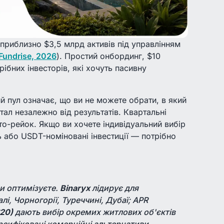
приблизно $3,5 млрд активів під управлінням
Fundrise, 2026
). Простий онбординг, $10
ібних інвесторів, які хочуть пасивну
й пул означає, що ви не можете обрати, в який
італ незалежно від результатів. Квартальні
то-рейок. Якщо ви хочете індивідуальний вибір
ь або USDT-номіновані інвестиції — потрібно
ви оптимізуєте.
Binaryx
лідирує для
лі, Чорногорії, Туреччині, Дубаї; APR
$20)
дають вибір окремих житлових об'єктів
сифіковані комерційні альтернативи.