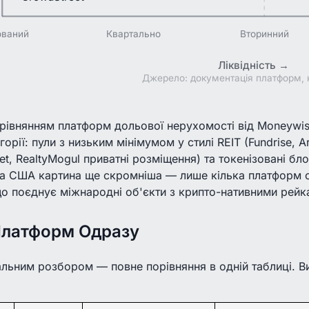
ований
Квартально
Вторинний
Ліквідність →
Джерело: документація платформ, 
орівнянням платформ дольової нерухомості від Moneywis
горії: пули з низьким мінімумом у стилі REIT (Fundrise, 
et, RealtyMogul приватні розміщення) та токенізовані бло
за США картина ще скромніша — лише кілька платформ об
о поєднує міжнародні об'єкти з крипто-нативними рейк
 Платформ Одразу
льним розбором — повне порівняння в одній таблиці. Ви