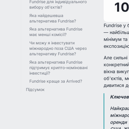
Fundrise для індивідуального
вибору об'єктів?
Яка найдешевша
альтернатива Fundrise?
Fundrise у
Яка альтернатива Fundrise
— найбільш
має менші комісії?
мінімум та
Чи можу я інвестувати
експозицію
міжнародно поза США через
альтернативу Fundrise?
Але сильні
Яка альтернатива Fundrise
конкретний
підтримує крипто-номіновані
вікна вику
інвестиції?
об'єктів, 
Fundrise краще за Arrived?
дивитися д
Підсумок
Ключові
Найкращ
міжнарод
оренди 
США.
Yi