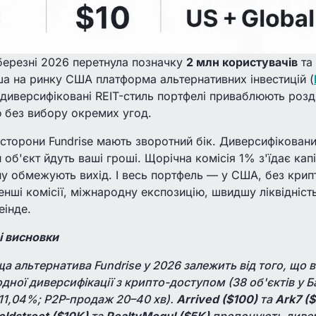
 березні 2026 перетнула позначку
2 млн користувачів
та 
а на ринку США платформа альтернативних інвестицій (
 диверсифіковані REIT-стиль портфелі приваблюють роздр
 без вибору окремих угод.
 сторони Fundrise мають зворотний бік. Диверсифіковани
 об'єкт йдуть ваші гроші. Щорічна комісія 1% з'їдає кап
пу обмежують вихід. І весь портфель — у США, без крип
менші комісії, міжнародну експозицію, швидшу ліквідніст
еінде.
 висновки
а альтернатива Fundrise у 2026 залежить від того, що 
ної диверсифікації з крипто-доступом (38 об'єктів у Ба
11,04%; P2P-продаж 20–40 хв).
Arrived ($100)
та
Ark7 (
eldstreet ($10K)
та
RealtyMogul ($5K)
пропонують дивер