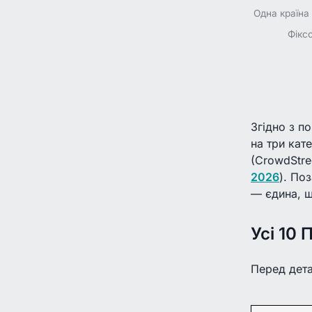
Одна країна
Фікс
Згідно з п
на три кате
(CrowdStre
2026
). По
— єдина, щ
Усі 10
Перед дета