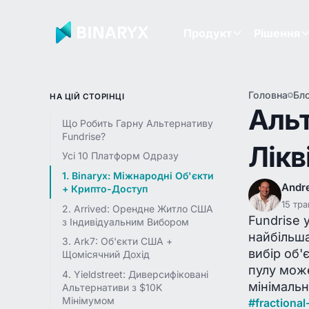
Продукт
Рішення
Головна
Бл
НА ЦІЙ СТОРІНЦІ
Альт
Що Робить Гарну Альтернативу
Fundrise?
Лікв
Усі 10 Платформ Одразу
1. Binaryx: Міжнародні Об'єкти
Andr
+ Крипто-Доступ
15 тра
2. Arrived: Орендне Житло США
Fundrise 
з Індивідуальним Вибором
найбільша
3. Ark7: Об'єкти США +
вибір об'
Щомісячний Дохід
пулу може
4. Yieldstreet: Диверсифіковані
мінімальн
Альтернативи з $10K
Мінімумом
#
fractiona