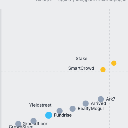
Stake
SmartCrowd
Ark7
Arrived
Yieldstreet
RealtyMogul
Fundrise
Groundfloor
CrowdStreet