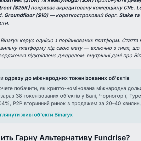
reet ($25K)
покриває акредитовану комерційну CRE.
Lo
d.
Groundfloor ($10)
— короткостроковий борг.
Stake т
сти.
 Binaryx керує однією з порівнюваних платформ. Стаття 
вильну платформу під свою мету — включно з тими, що 
вердження підкріплене джерелом; внутрішні дані про Bin
и одразу до міжнародних токенізованих об'єктів
чете побачити, як крипто-номінована міжнародна дольо
 зараз 38 токенізованих об'єктів у Балі, Чорногорії, Тур
04%, P2P вторинний ринок з продажем за 20–40 хвилин,
лянути живі об'єкти Binaryx
ить Гарну Альтернативу Fundrise?