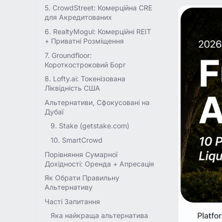
5. CrowdStreet: Комерційна CRE
для Акредитованих
6. RealtyMogul: Комерційні REIT
+ Приватні Розміщення
7. Groundfloor:
Короткостроковий Борг
8. Lofty.ai: Токенізована
Ліквідність США
Альтернативи, Сфокусовані на
Дубаї
9. Stake (getstake.com)
10. SmartCrowd
Порівняння Сумарної
Дохідності: Оренда + Апресація
Як Обрати Правильну
Альтернативу
Часті Запитання
Яка найкраща альтернатива