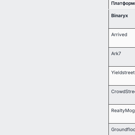
Платформ
Binaryx
Arrived
Ark7
Yieldstreet
CrowdStre
RealtyMog
Groundflo