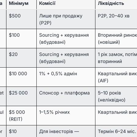
а
Мінімум
Комісії
Ліквідність
$500
Лише при продажу
P2P, 20–40 хв
(P2P)
$100
Sourcing + керування
Вторинний ринок
(вбудовані)
(новіший)
$20
Sourcing + керування
1 рік замок, поті
(вбудовані)
вторинний
$10 000
1% + 0,5% адмін
Квартальний вик
(AIF)
et
$25 000
Спонсор + платформа
5–10 років
(неліквідно)
ul
$5 000
1–1,5% річних
Квартальний вик
(REIT)
or
$10
Для інвесторів —
Термін 6–24 міс.