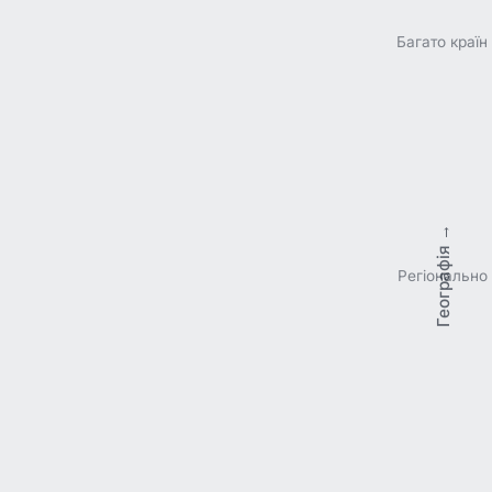
Багато країн
Географія →
Регіонально