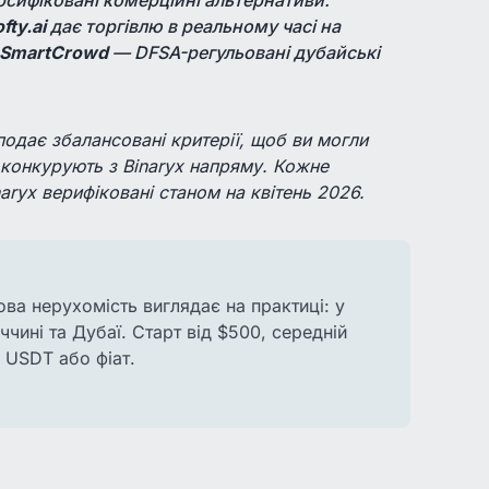
fty.ai
дає торгівлю в реальному часі на
а SmartCrowd
— DFSA-регульовані дубайські
подає збалансовані критерії, щоб ви могли
конкурують з Binaryx напряму. Кожне
aryx верифіковані станом на квітень 2026.
ва нерухомість виглядає на практиці: у
еччині та Дубаї. Старт від $500, середній
 USDT або фіат.