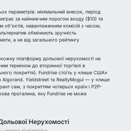
ьох параметрів: мінімальний внесок, період
 виграє за найнижчим порогом входу ($10) та
м об'єктів, навантаженням комісій з часом,
альтернатив обмінюють зручність
мети, а не від загального рейтингу
ь кожну платформу дольової нерухомості на
аним терміном до вторинної торгівлі в
льного покриття). Fundrise стоїть у «лише США»
Algorand. Yieldstreet та RealtyMogul — у «лише
ант сам, з покриттям чотирьох країн і P2P-
ова прогалина, яку Fundrise не може
 Дольової Нерухомості
+ швидка ліквідність»