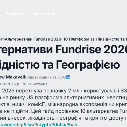
Ресурси
Компанія
ог
Альтернативи Fundrise 2026: 10 Платформ за Ліквідністю та
ернативи Fundrise 202
ідністю та Географією
ew Makaveli
Співзасновник та COO
вня 2026 р.
18 хв читання
у 2026 перетнула позначку 2 млн користувачів і $
 на ринку US платформа альтернативних інвестиці
єктів, нижчі комісії, міжнародна експозиція чи кр
 не підійти. Цей гайд порівнює 10 альтернатив F
ий внесок, ліквідність, географія та крипто-доступ
l-ownership
#
rwa
#
crypto
#
dubai
#
bali