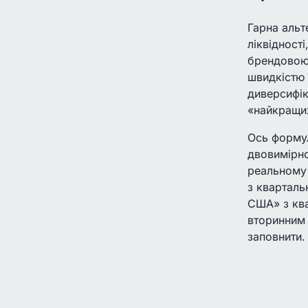
Гарна альт
ліквідност
брендовою 
швидкістю 
диверсифік
«найкращи
Ось формул
двовимірн
реальному 
з кварталь
США» з ква
вторинним 
заповнити.