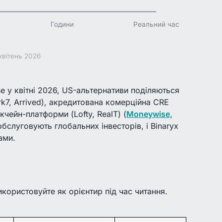
Години
Реальний час
квітень 2026
e у квітні 2026, US-альтернативи поділяються
Ark7, Arrived), акредитована комерційна CRE
кчейн-платформи (Lofty, RealT) (
Moneywise,
слуговують глобальних інвесторів, і Binaryx
ами.
користовуйте як орієнтир під час читання.