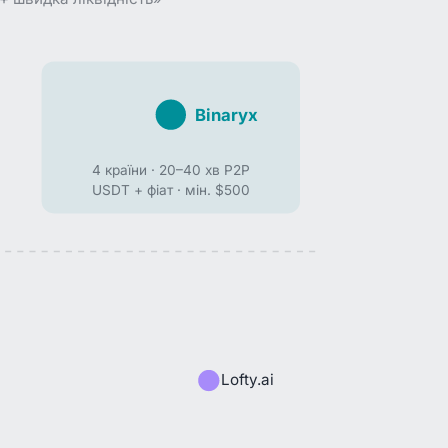
Binaryx
4 країни · 20–40 хв P2P
USDT + фіат · мін. $500
Lofty.ai