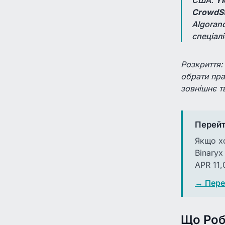
CrowdSt
Algoran
спеціалі
Розкриття:
обрати пра
зовнішнє т
Перейт
Якщо хо
Binaryx
APR 11,
→ Перег
Що Роб