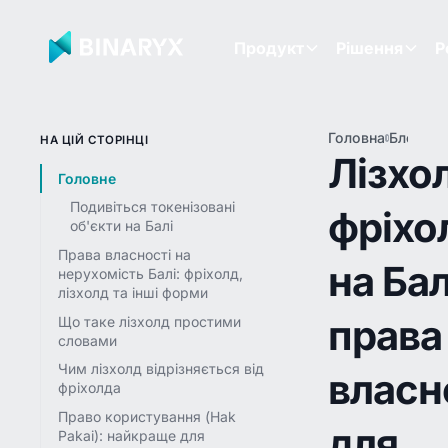
Продукт
Рішення
Р
Головна
Блог
Ліз
НА ЦІЙ СТОРІНЦІ
фр
Лізхол
на 
Головне
пр
Подивіться токенізовані
фріхо
вла
об'єкти на Балі
дл
ін
Права власності на
на Бал
у 
нерухомість Балі: фріхолд,
лізхолд та інші форми
права
Що таке лізхолд простими
словами
Чим лізхолд відрізняється від
власн
фріхолда
Право користування (Hak
для
Pakai): найкраще для