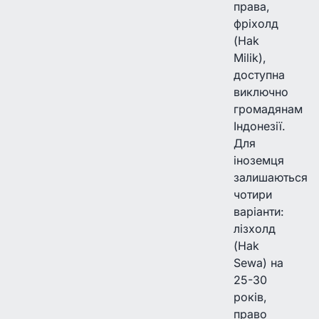
права,
фріхолд
(Hak
Milik),
доступна
виключно
громадянам
Індонезії.
Для
іноземця
залишаються
чотири
варіанти:
лізхолд
(Hak
Sewa) на
25-30
років,
право