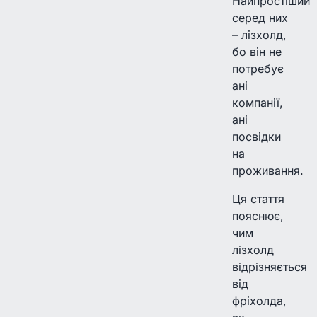
Найпростіший
серед них
– лізхолд,
бо він не
потребує
ані
компанії,
ані
посвідки
на
проживання.
Ця стаття
пояснює,
чим
лізхолд
відрізняється
від
фріхолда,