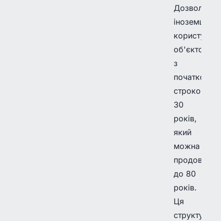
Дозволяє
іноземцям
користуват
об'єктом
з
початковим
строком
30
років,
який
можна
продовжити
до 80
років.
Ця
структура