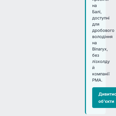
на
Балі,
доступні
для
дробового
володіння
на
Binaryx,
без
лізхолду
й
компанії
PMA.
Дивити
об'єкти