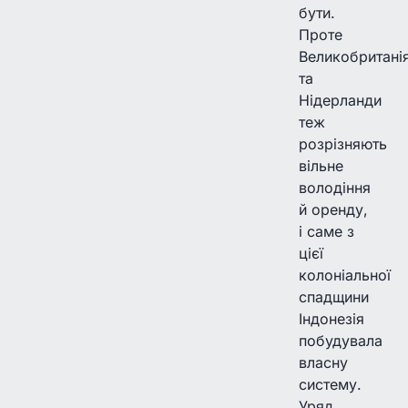
бути.
Проте
Великобритані
та
Нідерланди
теж
розрізняють
вільне
володіння
й оренду,
і саме з
цієї
колоніальної
спадщини
Індонезія
побудувала
власну
систему.
Уряд