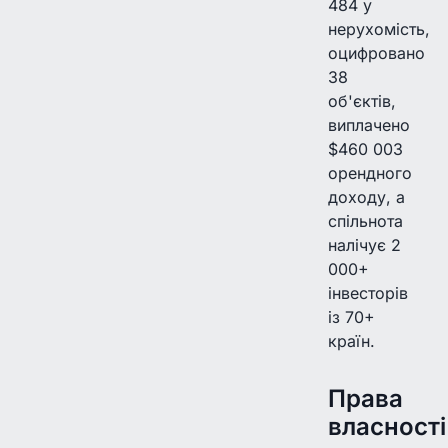
484 у
нерухомість,
оцифровано
38
об'єктів,
виплачено
$460 003
орендного
доходу, а
спільнота
налічує 2
000+
інвесторів
із 70+
країн.
Права
власності