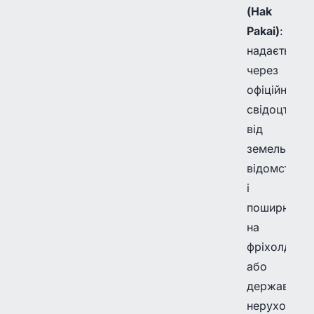
(Hak
Pakai)
:
надається
через
офіційне
свідоцтво
від
земельних
відомств
і
поширюєть
на
фріхолд
або
державну
нерухомість