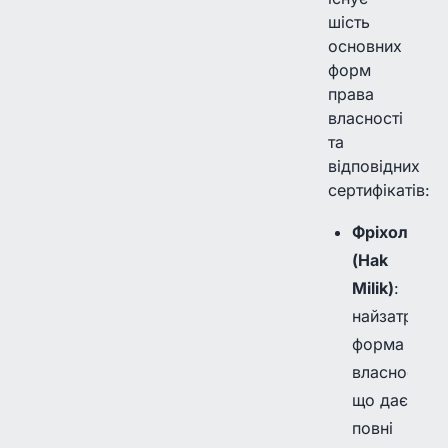
шість
основних
форм
права
власності
та
відповідних
сертифікатів:
Фріхолд
(Hak
Milik)
:
найзатребу
форма
власності,
що дає
повні