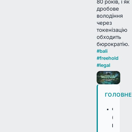
80 років, і як
дробове
володіння
через
токенізацію
обходить
бюрократію.
#
bali
#
freehold
#
legal
ГОЛОВН
Фріхолд
(Hak
Milik)