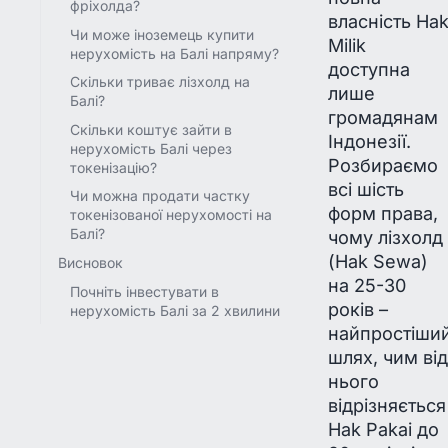
фріхолда?
власність Ha
Чи може іноземець купити
Milik
нерухомість на Балі напряму?
доступна
Скільки триває лізхолд на
лише
Балі?
громадянам
Скільки коштує зайти в
Індонезії.
нерухомість Балі через
Розбираємо
токенізацію?
всі шість
Чи можна продати частку
форм права,
токенізованої нерухомості на
Балі?
чому лізхолд
(Hak Sewa)
Висновок
на 25-30
Почніть інвестувати в
років –
нерухомість Балі за 2 хвилини
найпростіши
шлях, чим від
нього
відрізняється
Hak Pakai до