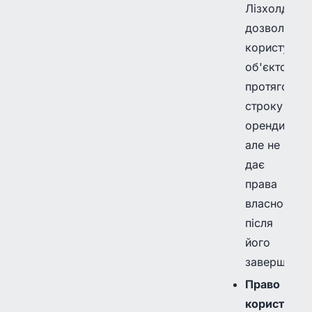
Лізхолд
дозволяє
користуват
об'єктом
протягом
строку
оренди,
але не
дає
права
власності
після
його
завершення
Право
користуван