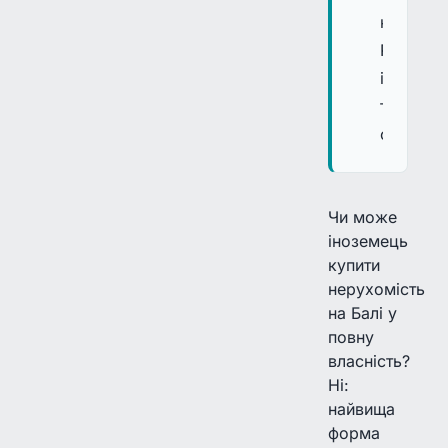
компанії
PMA
і
термінів
оренди.
Чи може
іноземець
купити
нерухомість
на Балі у
повну
власність?
Ні:
найвища
форма