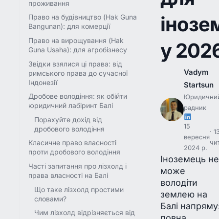
проживання
інозе
Право на будівництво (Hak Guna
Bangunan): для комерції
Право на вирощування (Hak
у 202
Guna Usaha): для агробізнесу
Звідки взялися ці права: від
Vadym
римського права до сучасної
Індонезії
Startsun
Дробове володіння: як обійти
Юридични
юридичний лабіринт Балі
радник
Порахуйте дохід від
15
дробового володіння
1
вересня
чи
Класичне право власності
2024 р.
проти дробового володіння
Іноземець не
Часті запитання про лізхолд і
може
права власності на Балі
володіти
Що таке лізхолд простими
землею на
словами?
Балі напряму
Чим лізхолд відрізняється від
повна