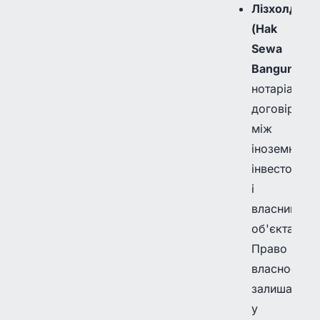
Лізхолд
(Hak
Sewa
Bangunan)
:
нотаріальни
договір
між
іноземним
інвестором
і
власником
об'єкта.
Право
власності
залишаєтьс
у