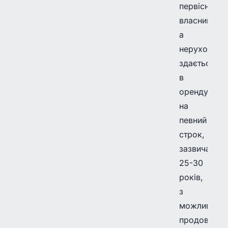
первісного
власника,
а
нерухоміст
здається
в
оренду
на
певний
строк,
зазвичай
25-30
років,
з
можливістю
продовженн