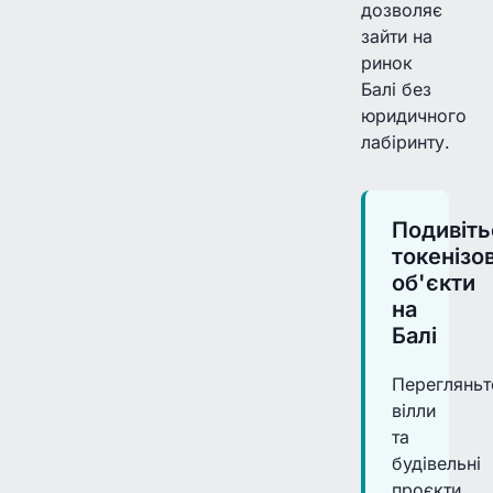
дозволяє
зайти на
ринок
Балі без
юридичного
лабіринту.
Подивіть
токенізо
об'єкти
на
Балі
Перегляньт
вілли
та
будівельні
проєкти