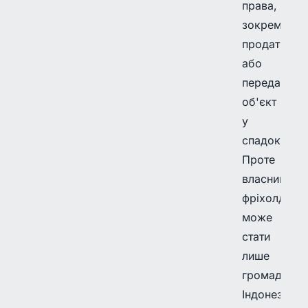
права,
зокрема
продати
або
передати
об'єкт
у
спадок.
Проте
власником
фріхолда
може
стати
лише
громадянин
Індонезії.