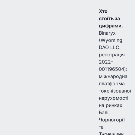
Хто
стоїть за
цифрами.
Binaryx
(Wyoming
DAO LLC,
реєстрація
2022-
001196504):
міжнародна
платформа
токенізованої
нерухомості
на ринках
Балі,
Чорногорії
та
Туреччини.