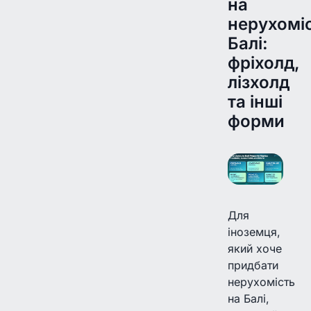
на
нерухомі
Балі:
фріхолд,
лізхолд
та інші
форми
Для
іноземця,
який хоче
придбати
нерухомість
на Балі,