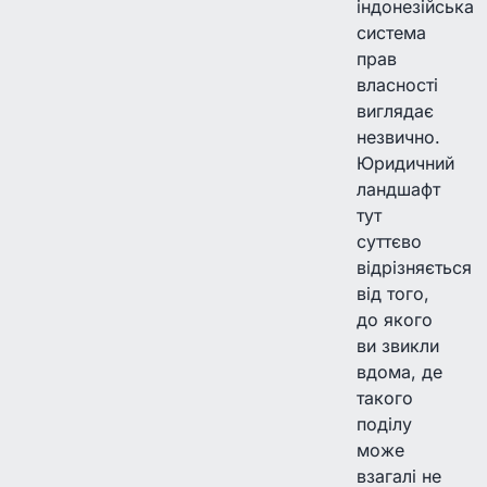
індонезійська
система
прав
власності
виглядає
незвично.
Юридичний
ландшафт
тут
суттєво
відрізняється
від того,
до якого
ви звикли
вдома, де
такого
поділу
може
взагалі не