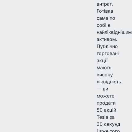
витрат.
Готівка
сама по
собі є
найліквіднішим
активом.
Публічно
торговані
акції
мають
високу
ліквідність
— ви
можете
продати
50 акцій
Tesla за
30 секунд
і вже того