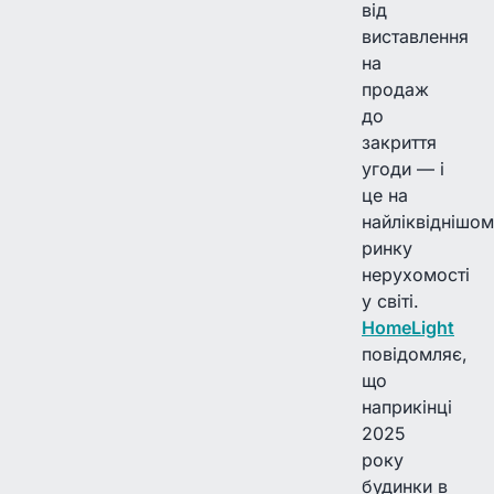
від
виставлення
на
продаж
до
закриття
угоди — і
це на
найліквіднішо
ринку
нерухомості
у світі.
HomeLight
повідомляє,
що
наприкінці
2025
року
будинки в