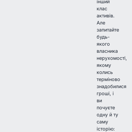
інший
клас
активів.
Але
запитайте
будь-
якого
власника
нерухомості,
якому
колись
терміново
знадобилися
гроші, і
ви
почуєте
одну й ту
саму
історію: