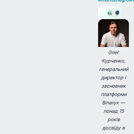
Олег
Курченко,
генеральний
директор і
засновник
платформи
Binaryx —
понад 15
років
досвіду в