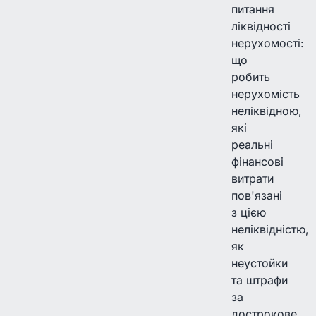
питання
ліквідності
нерухомості:
що
робить
нерухомість
неліквідною,
які
реальні
фінансові
витрати
пов'язані
з цією
неліквідністю,
як
неустойки
та штрафи
за
дострокове