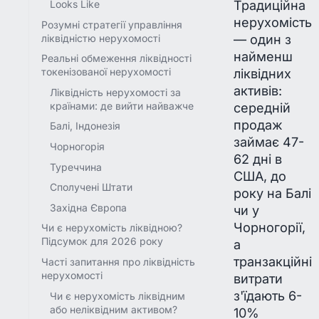
Традиційна
Looks Like
нерухомість
Розумні стратегії управління
— один з
ліквідністю нерухомості
найменш
Реальні обмеження ліквідності
ліквідних
токенізованої нерухомості
активів:
Ліквідність нерухомості за
країнами: де вийти найважче
середній
продаж
Балі, Індонезія
займає 47-
Чорногорія‍
62 дні в
Туреччина
США, до
Сполучені Штати
року на Балі
Західна Європа
чи у
Чорногорії,
Чи є нерухомість ліквідною?
Підсумок для 2026 року
а
транзакційні
Часті запитання про ліквідність
нерухомості
витрати
з'їдають 6-
Чи є нерухомість ліквідним
або неліквідним активом?
10%