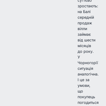
суттєво
зростають:
на Балі
середній
продаж
вілли
займає
від шести
місяців
до року.
У
Чорногорії
ситуація
аналогічна.
І це за
умови,
що
покупець
погодиться