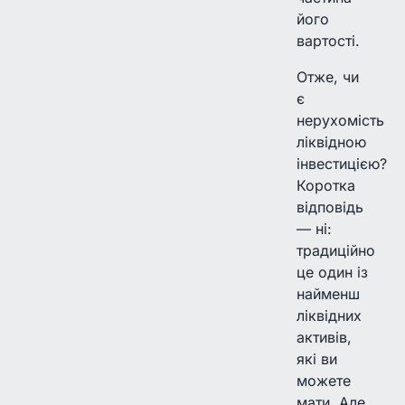
його
вартості.
Отже, чи
є
нерухомість
ліквідною
інвестицією?
Коротка
відповідь
— ні:
традиційно
це один із
найменш
ліквідних
активів,
які ви
можете
мати. Але