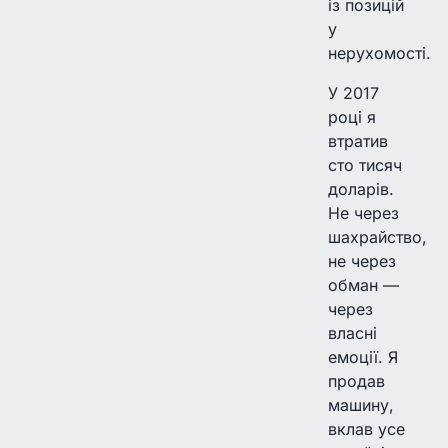
із позицій
у
нерухомості.
У 2017
році я
втратив
сто тисяч
доларів.
Не через
шахрайство,
не через
обман —
через
власні
емоції. Я
продав
машину,
вклав усе