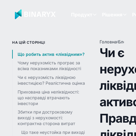
Продукт
Рішення
Р
Головна
Блог
Чи 
НА ЦІЙ СТОРІНЦІ
не
Чи є
лік
Що робить актив «ліквідним»?
ак
Чому нерухомість програє за
нерух
Пр
всіма показниками ліквідності
лік
не
Чи є нерухомість ліквідною
лікві
(і 
інвестицією? Реалістична оцінка
зм
Прихована ціна неліквідності:
у 2
актив
що насправді втрачають
інвестори
Збитки при достроковому
Правд
виході з нерухомості:
контрактна сторона витрат
ліквід
Що таке неустойка при виході