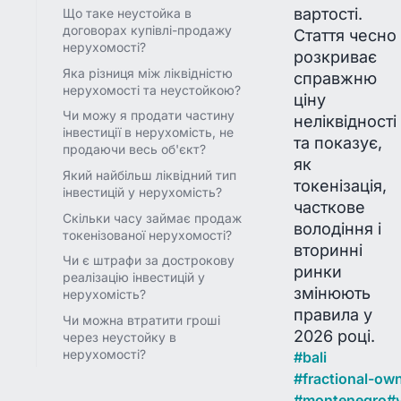
вартості.
Що таке неустойка в
договорах купівлі-продажу
Стаття чесно
нерухомості?
розкриває
Яка різниця між ліквідністю
справжню
нерухомості та неустойкою?
ціну
Чи можу я продати частину
неліквідності
інвестиції в нерухомість, не
та показує,
продаючи весь об'єкт?
як
Який найбільш ліквідний тип
токенізація,
інвестицій у нерухомість?
часткове
Скільки часу займає продаж
володіння і
токенізованої нерухомості?
вторинні
Чи є штрафи за дострокову
ринки
реалізацію інвестицій у
змінюють
нерухомість?
правила у
Чи можна втратити гроші
2026 році.
через неустойку в
нерухомості?
#
bali
#
fractional-ow
#
montenegro
#
v