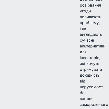
розірвання
угоди
посилюють
проблему,
і як
виглядають
сучасні
альтернативи
для
інвесторів,
які хочуть
отримувати
дохідність
від
нерухомості
без
пастки
замороженого