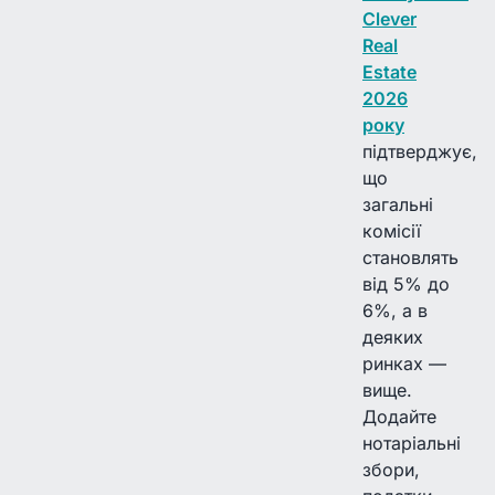
Clever
Real
Estate
2026
року
підтверджує,
що
загальні
комісії
становлять
від 5% до
6%, а в
деяких
ринках —
вище.
Додайте
нотаріальні
збори,