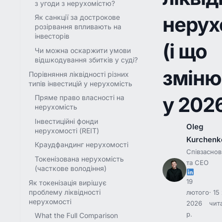
з угоди з нерухомістю?
нерух
Як санкції за дострокове
розірвання впливають на
інвесторів
(і що
Чи можна оскаржити умови
відшкодування збитків у суді?
зміню
Порівняння ліквідності різних
типів інвестицій у нерухомість
у 2026
Пряме право власності на
нерухомість
Інвестиційні фонди
Oleg
нерухомості (REIT)
Kurchenk
Краудфандинг нерухомості
Співзасно
Токенізована нерухомість
та CEO
(часткове володіння)
19
Як токенізація вирішує
проблему ліквідності
лютого
15
нерухомості
2026
чит
р.
What the Full Comparison