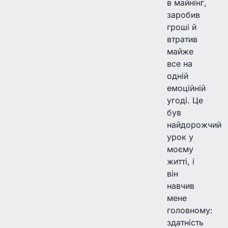
в майнінг,
заробив
гроші й
втратив
майже
все на
одній
емоційній
угоді. Це
був
найдорожчий
урок у
моєму
житті, і
він
навчив
мене
головному:
здатність