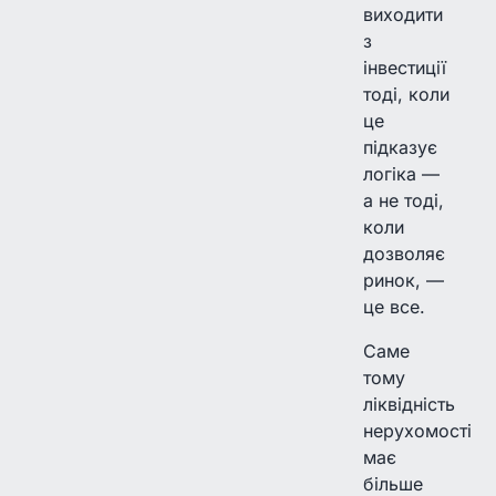
виходити
з
інвестиції
тоді, коли
це
підказує
логіка —
а не тоді,
коли
дозволяє
ринок, —
це все.
Саме
тому
ліквідність
нерухомості
має
більше