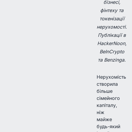
бізнесі,
фінтеху та
токенізації
нерухомості.
Публікації в
HackerNoon,
BeInCrypto
та Benzinga.
Нерухомість
створила
більше
сімейного
капіталу,
ніж
майже
будь-який