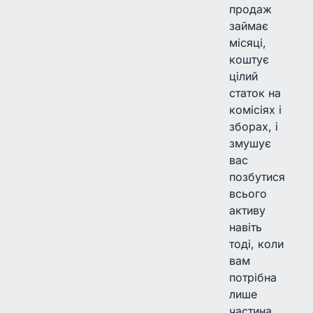
продаж
займає
місяці,
коштує
цілий
статок на
комісіях і
зборах, і
змушує
вас
позбутися
всього
активу
навіть
тоді, коли
вам
потрібна
лише
частина