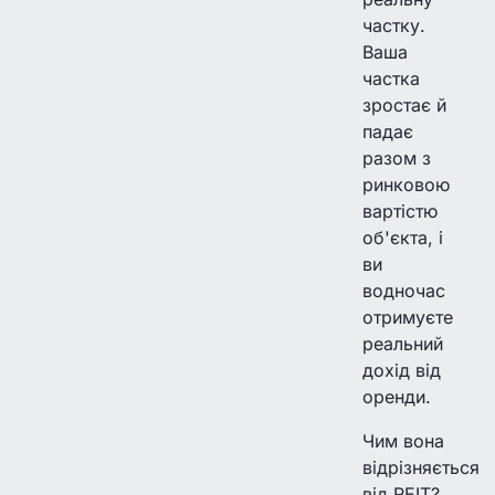
частку.
Ваша
частка
зростає й
падає
разом з
ринковою
вартістю
об'єкта, і
ви
водночас
отримуєте
реальний
дохід від
оренди.
Чим вона
відрізняється
від REIT?