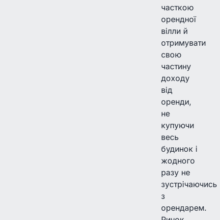
часткою
орендної
вілли й
отримувати
свою
частину
доходу
від
оренди,
не
купуючи
весь
будинок і
жодного
разу не
зустрічаючись
з
орендарем.
Ринок