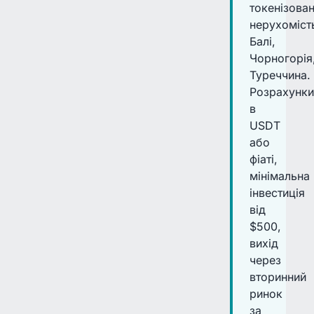
токенізова
нерухоміст
Балі,
Чорногорія
Туреччина.
Розрахунки
в
USDT
або
фіаті,
мінімальна
інвестиція
від
$500,
вихід
через
вторинний
ринок
за