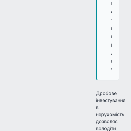
Перевір
обсяг
торгів
на
вторинн
ринку
до
купівлі
частки.
Дробове
інвестування
в
нерухомість
дозволяє
володіти