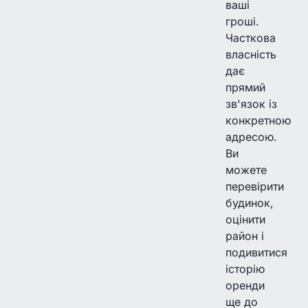
ваші
гроші.
Часткова
власність
дає
прямий
зв'язок із
конкретною
адресою.
Ви
можете
перевірити
будинок,
оцінити
район і
подивитися
історію
оренди
ще до