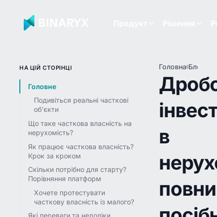
Продукт
Рішення
Р
Головна
Блог
Др
НА ЦІЙ СТОРІНЦІ
ін
Дроб
в
Головне
не
Подивіться реальні часткові
інвес
по
об'єкти
пос
20
Що таке часткова власність на
в
нерухомість?
Як працює часткова власність?
нерух
Крок за кроком
Скільки потрібно для старту?
Порівняння платформ
повни
Хочете протестувати
часткову власність із малого?
посіб
Які переваги та недоліки