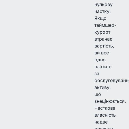
нульову
частку.
Якщо
таймшер-
курорт
втрачає
вартість,
ви все
одно
платите
за
обслуговуванн
активу,
що
знецінюється.
Часткова
власність
надає
реальну