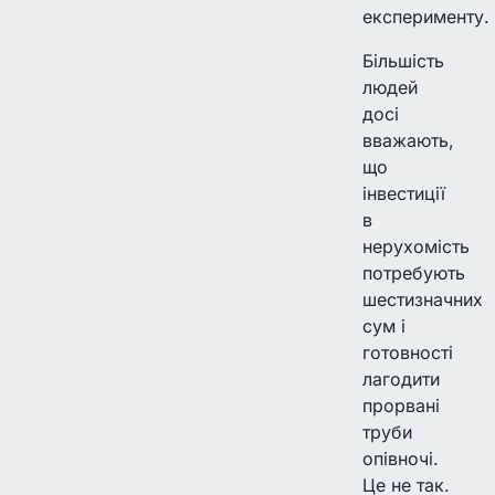
експерименту.
Більшість
людей
досі
вважають,
що
інвестиції
в
нерухомість
потребують
шестизначних
сум і
готовності
лагодити
прорвані
труби
опівночі.
Це не так.