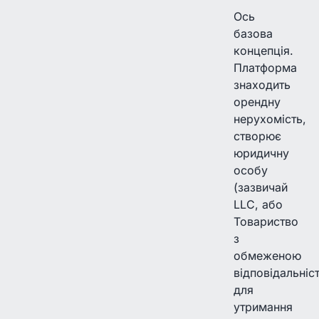
Ось
базова
концепція.
Платформа
знаходить
орендну
нерухомість,
створює
юридичну
особу
(зазвичай
LLC, або
Товариство
з
обмеженою
відповідальніс
для
утримання