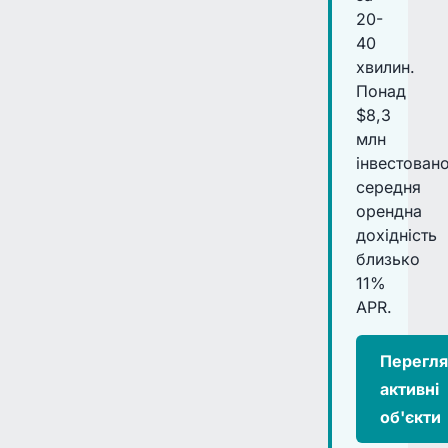
20-
40
хвилин.
Понад
$8,3
млн
інвестовано
середня
орендна
дохідність
близько
11%
APR.
Перегля
активні
об'єкти