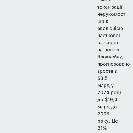
токенізації
нерухомості,
що є
еволюцією
часткової
власності
на основі
блокчейну,
прогнозовано
зросте з
$3,5
млрд у
2024 році
до $19,4
млрд до
2033
року. Це
21%