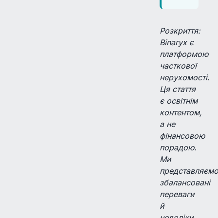
Розкриття:
Binaryx є
платформою
часткової
нерухомості.
Ця стаття
є освітнім
контентом,
а не
фінансовою
порадою.
Ми
представляєм
збалансовані
переваги
й
недоліки