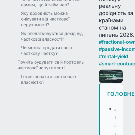
самим, що й таймшер?
реальну
дохідність за
Яку доходність можна
очікувати від часткової
країнами
нерухомості?
станом на
Як оподатковується дохід від
липень 2026.
часткової власності?
#
fractional-ow
Чи можна продати свою
#
passive-inco
часткову частку?
#
rental-yield
Почніть будувати свій портфель
#
smart-contrac
часткової нерухомості
Готові почати з частковою
власністю?
ГОЛОВН
Дробов
володін
знижує
поріг