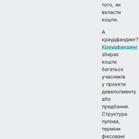
того, як
вкласти
кошти.
А
краудфандинг?
Краудфандинг
збирає
кошти
багатьох
учасників
у проєкти
девелопменту
або
придбання.
Структура
пулова,
терміни
фіксовані