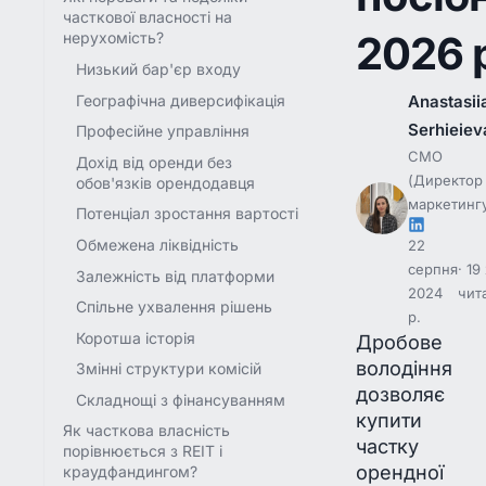
часткової власності на
2026 
нерухомість?
Низький бар'єр входу
Географічна диверсифікація
Anastasii
Serhieiev
Професійне управління
CMO
Дохід від оренди без
(Директор 
обов'язків орендодавця
маркетинг
Потенціал зростання вартості
Обмежена ліквідність
22
серпня
19
Залежність від платформи
2024
чит
Спільне ухвалення рішень
р.
Коротша історія
Дробове
володіння
Змінні структури комісій
дозволяє
Складнощі з фінансуванням
купити
Як часткова власність
частку
порівнюється з REIT і
орендної
краудфандингом?