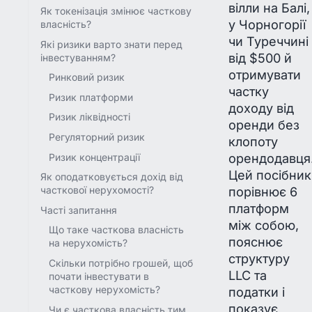
вілли на Балі,
Як токенізація змінює часткову
у Чорногорії
власність?
чи Туреччині
Які ризики варто знати перед
від $500 й
інвестуванням?
отримувати
Ринковий ризик
частку
Ризик платформи
доходу від
Ризик ліквідності
оренди без
Регуляторний ризик
клопоту
орендодавця
Ризик концентрації
Цей посібник
Як оподатковується дохід від
порівнює 6
часткової нерухомості?
платформ
Часті запитання
між собою,
Що таке часткова власність
пояснює
на нерухомість?
структуру
Скільки потрібно грошей, щоб
LLC та
почати інвестувати в
часткову нерухомість?
податки і
показує
Чи є часткова власність тим