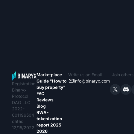
Marketplace
Write us an Email
Join other
Guide "How to
info@binaryx.com
Registration:
buy property"
Binaryx
FAQ
Protocol
Reviews
DAO LLC
Blog
2022-
RWA-
001196504
tokenization
dated
report 2025-
12/15/2022
2026