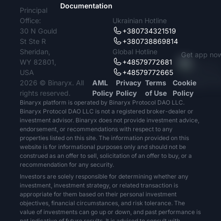
Documentation
Principal
Office:
Ukrainian Hotline
30 N Gould
+380734321519
St Ste R
+380738869814
Sheridan,
Global Hotline
Get app no
WY 82801,
+48579772681
USA
+48579772665
2026 © Binaryx. All
AML
Privacy
Terms
Cookie
rights reserved.
Policy
Policy
of Use
Policy
Binaryx platform is operated by Binaryx Protocol DAO LLC.
Binaryx Protocol DAO LLC is not a registered broker-dealer or
investment advisor. Binaryx does not provide investment advice,
endorsement, or recommendations with respect to any
properties listed on this site. The information provided on this
website is for informational purposes only and should not be
construed as an offer to sell, solicitation of an offer to buy, or a
recommendation for any security.
Investors are solely responsible for determining whether any
investment, investment strategy, or related transaction is
appropriate for them based on their personal investment
objectives, financial circumstances, and risk tolerance. The
value of investments can go up or down, and past performance is
not indicative of future results. It is advised to consult with