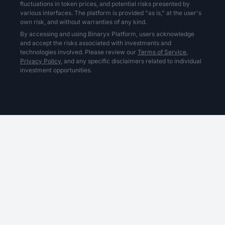
fluctuations in token prices, and potential risks presented by
various interfaces. The platform is provided "as is," at the user's
own risk, and without warranties of any kind.
By accessing and using Binaryx Platform, users acknowledge
and accept the risks associated with investments and
technologies involved. Please review our
Terms of Service,
Privacy Policy,
and any specific disclaimers related to individual
investment opportunities.