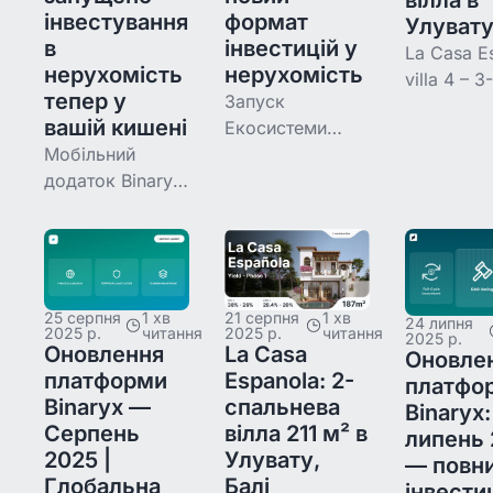
вілла в
будівницт
$385K
інвестування
формат
Улувату
зміни кер
вкладено,
в
інвестицій у
La Casa E
компаній.
нерухомість
нерухомість
villa 4 – 3-
тепер у
Запуск
спальнева
вашій кишені
Екосистеми
230,8 м² 
Мобільний
забудовників на
іспанськ
додаток Binaryx
Binaryx — новий
стилі в Бін
робить
стратегічний
Улувату. 
інвестиції в
розділ, де
на 12 лип
токенізовану
кожен партнер-
зібрано 4
нерухомість
девелопер
$385 000,
доступними з
відкриває
коштує $3
25 серпня
1 хв
21 серпня
1 хв
24 липня
2025 р.
читання
2025 р.
читання
телефону.
власний
2025 р.
вхід на Bi
Оновлення
La Casa
Оновле
Реальна історія:
«Інвестиційний
платформи
Espanola: 2-
платфо
Сергій
дім» з track
Binaryx —
спальнева
Binaryx:
сформував
record і
Серпень
вілла 211 м² в
липень
портфель $11
портфелем
2025 |
Улувату,
— повн
392 у 8 об'єктах
об'єктів.
Глобальна
Балі
інвести