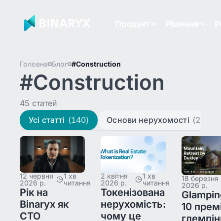
Продукт
Рішення
Р
Головна
Блог
#Construction
#Construction
45 статей
Усі статті
(140)
Основи нерухомості
(22)
12 червня
1 хв
2 квітня
1 хв
18 березня
2026 р.
читання
2026 р.
читання
2026 р.
Рік на
Токенізована
Glampin
Binaryx як
нерухомість:
10 прем
CTO
чому це
глемпін