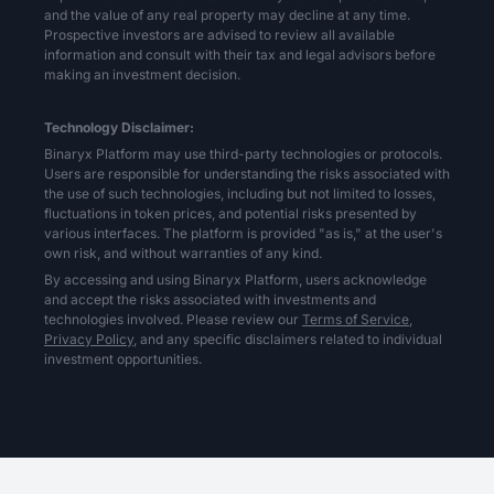
and the value of any real property may decline at any time.
Prospective investors are advised to review all available
information and consult with their tax and legal advisors before
making an investment decision.
Technology Disclaimer:
Binaryx Platform may use third-party technologies or protocols.
Users are responsible for understanding the risks associated with
the use of such technologies, including but not limited to losses,
fluctuations in token prices, and potential risks presented by
various interfaces. The platform is provided "as is," at the user's
own risk, and without warranties of any kind.
By accessing and using Binaryx Platform, users acknowledge
and accept the risks associated with investments and
technologies involved. Please review our
Terms of Service,
Privacy Policy,
and any specific disclaimers related to individual
investment opportunities.