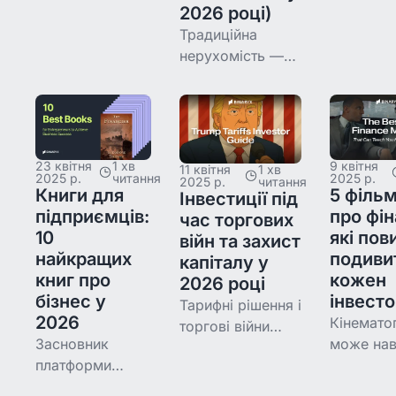
(40+ років)
найкращі
2026 році)
пояснює
додатки 
Традиційна
корекцію ринку
інвестува
нерухомість —
Балі, чому 20%
нерухомі
один з найменш
дохідності
глибоко
ліквідних активів:
вводять в оману
занурили
середній продаж
і куди
Google т
займає 47-62 дні
переміщуються
ChatGPT.
в США, до року
23 квітня
1 хв
9 квітня
11 квітня
1 хв
2025 р.
читання
2025 р.
розумні гроші у
аналізу х
2025 р.
читання
на Балі чи у
Книги для
5 фільм
Інвестиції під
2026.
відгуків
Чорногорії, а
підприємців:
про фін
час торгових
інвесторі
транзакційні
10
які пов
війн та захист
прихован
витрати з'їдають
найкращих
подиви
капіталу у
ризиків і
6-10% вартості.
книг про
кожен
2026 році
бізнес у
інвест
Тарифні рішення і
2026
Кінемато
торгові війни
Засновник
може нав
підвищують
платформи
інвестув
волатильність на
токенізації
гірше за 
фондових ринках