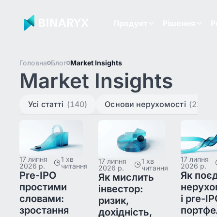
Продукт
Рішення
Р
Головна
Блог
Market Insights
Market Insights
Усі статті
(140)
Основи нерухомості
(22)
17 липня
1 хв
17 липня
17 липня
1 хв
2026 р.
читання
2026 р.
2026 р.
читання
Pre-IPO
Як поє
Як мислить
простими
нерухо
інвестор:
словами:
і pre-IP
ризик,
зростання
портфе
дохідність,