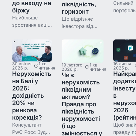
до виходу на
Сильний
ліквідність,
біржу
портфель
горизонт
Найбільше
тримаєть
Що відрізняє
зростання акцій
балансі д
інвестора від
дедалі частіше
зростанн
того, хто просто
стається до IPO.
Розбирає
вкладає гроші,
Розбираємо, що
поєднати
— система з
таке pre-IPO,
нерухоміс
чотирьох питань:
чому це
pre-IPO, 
ризик,
30 квітня
1 хв
16 липня
19 лютого
1 хв
2026 р.
читання
2025 р.
важливо зараз,
вони
2026 р.
читання
дохідність,
Нерухомість
Найкра
Чи є
де ризики і як
доповню
ліквідність і
на Балі у
додатк
нерухомість
відкривається
одне одно
горизонт.
2026:
інвест
ліквідним
доступ від
чого поча
Розбираємо
дохідність
в
активом?
$250.
кожне.
20% чи
нерухо
Правда про
ринкова
2026
ліквідність
корекція?
(рейтин
нерухомості
Консультант
Щоб знай
(і що
PwC Росс Вудс
правду п
змінюється у