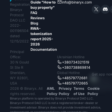
Guide "How to
info@binaryx.com
Registration:
buy property"
Binaryx
FAQ
Protocol
Reviews
DAO LLC
Blog
2022-
RWA-
001196504
tokenization
dated
report 2025-
12/15/2022
2026
Documentation
Principal
Office:
Ukrainian Hotline
30 N Gould
+380734321519
St Ste R
+380738869814
Sheridan,
Global Hotline
Get app no
WY 82801,
+48579772681
USA
+48579772665
2026 © Binaryx. All
AML
Privacy
Terms
Cookie
rights reserved.
Policy
Policy
of Use
Policy
Binaryx platform is operated by Binaryx Protocol DAO LLC.
Binaryx Protocol DAO LLC is not a registered broker-dealer or
investment advisor. Binaryx does not provide investment advice,
endorsement, or recommendations with respect to any