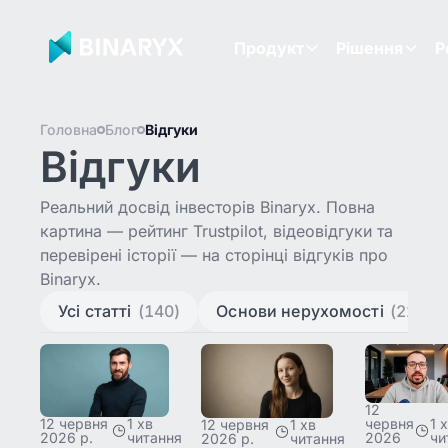
Продукт
Рішення
Р
Головна
Блог
Відгуки
Відгуки
Реальний досвід інвесторів Binaryx. Повна
картина — рейтинг Trustpilot, відеовідгуки та
перевірені історії — на сторінці
відгуків про
Binaryx
.
Усі статті
(140)
Основи нерухомості
(22)
12
червня
1 
12 червня
1 хв
12 червня
1 хв
2026
чи
2026 р.
читання
2026 р.
читання