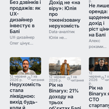
р.
Без дзвінків і
Дохід не «на
Не лиш
продажів: як
віру»: Юлія
оренда:
UX-
про
щоденн
дизайнер
токенізовану
дохід і
інвестує в
нерухомість
ріст цін
Балі
Data-аналітик
на Балі
UX-дизайнер
Юлія не
Алекс
Олег цінує
приймає «вірте
роками
продукт, який
мені». Дві її
шукав
не вимагає
позиції на
справжній
продажів. Його
Binaryx — Onyx
пасивний
дві позиції на
PARQ Resort 61 і
дохід —
Binaryx —
Kammora Living
12
поки друг
червня
1 
12 червня
1 хв
12 червня
1 хв
Tropical Loft і
— обрано через
2026
чи
2026 р.
читання
2026 р.
читання
порадив
р.
Vesna
Нерухомість
структурний
Рік на
Binaryx.
Рік на
Townhouse —
стала
аудит, а не за
Binaryx: 21%
Тепер він
Binaryx 
показують,
ліквідною:
обіцянками.
доходу на
володіє
CTO
чому інтерфейс
вихід будь-
трьох
кількома
стартап
має значення
коли й
об'єктах Балі