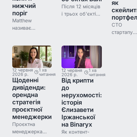
об'єктами
як
для інвестицій.
нижчий
Після 12 місяців
Балі та
скейлит
поріг
і трьох об'єктів
отримує
портфе
Matthew
— двох Karra
дохід і з
CTO
називає
Loft і Awwa
оренди, і 
стартапу
токенізовану
Boutique Hotel —
росту ціни
Влад май
нерухомість
змішаний дохід
рік на
революцією —
Віктора ~21%.
Binaryx із
не через
Що він вивчив
трьома
технологію, а
за рік і що
об'єктами
12 червня
1 хв
12 червня
1 хв
через те, що
змінює у
2026 р.
читання
2026 р.
читання
Чорногорі
вона робить із
Щоденні
другому.
Від крипти
та на Балі.
роздрібним
дивіденди:
до
Як він
доступом і
орендна
нерухомості:
скейлить
ліквідністю. Два
стратегія
історія
портфель,
об'єкти на Балі,
проєктної
Єлизавети
відриваюч
щоденні
менеджерки
Іржанської
час від
дивіденди,
на Binaryx
Проєктна
продукту,
менеджерка
Як контент-
який буду