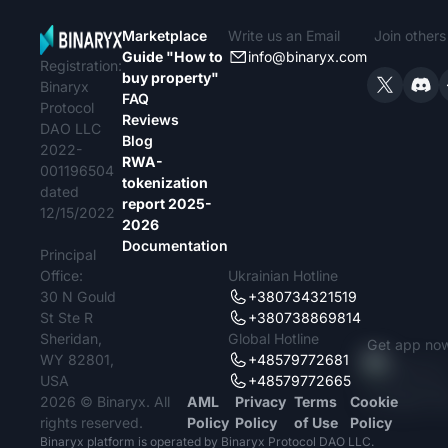
Marketplace
Write us an Email
Join other
Guide "How to
info@binaryx.com
Registration:
buy property"
Binaryx
FAQ
Protocol
Reviews
DAO LLC
Blog
2022-
RWA-
001196504
tokenization
dated
report 2025-
12/15/2022
2026
Documentation
Principal
Office:
Ukrainian Hotline
30 N Gould
+380734321519
St Ste R
+380738869814
Sheridan,
Global Hotline
Get app no
WY 82801,
+48579772681
USA
+48579772665
2026 © Binaryx. All
AML
Privacy
Terms
Cookie
rights reserved.
Policy
Policy
of Use
Policy
Binaryx platform is operated by Binaryx Protocol DAO LLC.