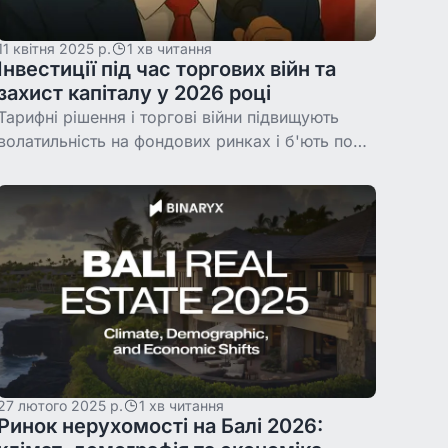
11 квітня 2025 р.
1 хв читання
Інвестиції під час торгових війн та
захист капіталу у 2026 році
Тарифні рішення і торгові війни підвищують
волатильність на фондових ринках і б'ють по
глобальних ланцюгах постачання. У цьому
матеріалі розбираємо, як мита впливають на
27 лютого 2025 р.
1 хв читання
Ринок нерухомості на Балі 2026: