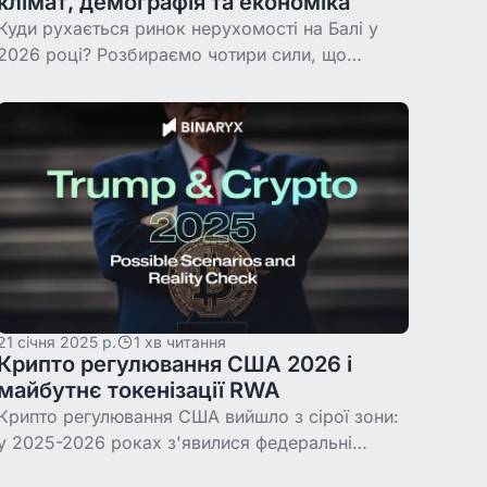
клімат, демографія та економіка
Куди рухається ринок нерухомості на Балі у
2026 році? Розбираємо чотири сили, що
визначають попит і ціни: стабільне зростання
економіки Індонезії, демографію без колапсу
до 2050
21 січня 2025 р.
1 хв читання
Крипто регулювання США 2026 і
майбутнє токенізації RWA
Крипто регулювання США вийшло з сірої зони:
у 2025-2026 роках з'явилися федеральні
правила для стейблкоїнів, оновилося