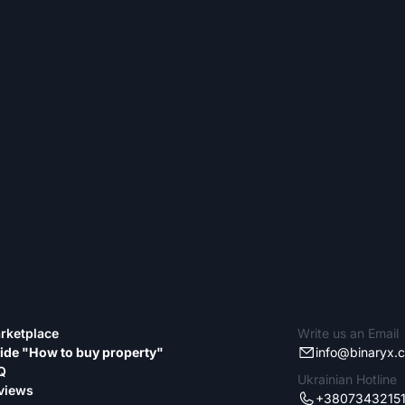
rketplace
Write us an Email
ide "How to buy property"
info@binaryx.
Q
Ukrainian Hotline
views
+3807343215