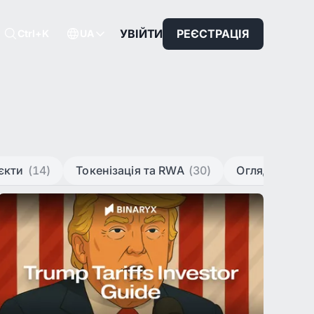
УВІЙТИ
РЕЄСТРАЦІЯ
Ctrl+K
UA
єкти
(14)
Токенізація та RWA
(30)
Огляди ринк