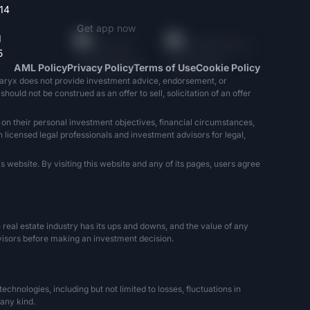
14
Get app now
1
5
AML Policy
Privacy Policy
Terms of Use
Cookie Policy
naryx does not provide investment advice, endorsement, or
ould not be construed as an offer to sell, solicitation of an offer
 on their personal investment objectives, financial circumstances,
h licensed legal professionals and investment advisors for legal,
 website. By visiting this website and any of its pages, users agree
The real estate industry has its ups and downs, and the value of any
dvisors before making an investment decision.
hnologies, including but not limited to losses, fluctuations in
 any kind.