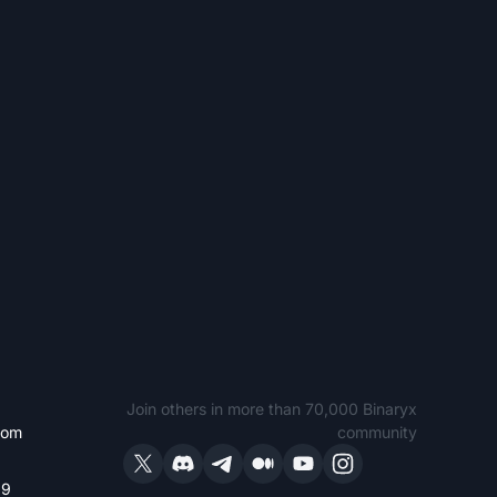
Join others in more than 70,000 Binaryx
com
community
19