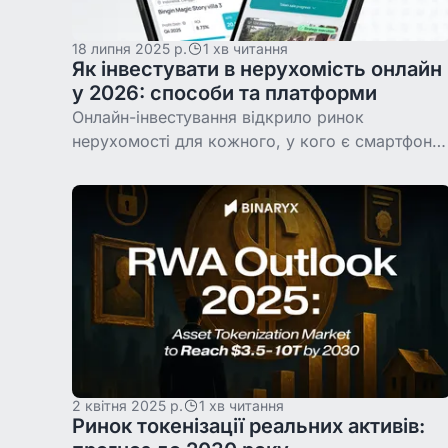
18 липня 2025 р.
1 хв читання
Як інвестувати в нерухомість онлайн
у 2026: способи та платформи
Онлайн-інвестування відкрило ринок
нерухомості для кожного, у кого є смартфон.
Розбираємо всі способи вкластися онлайн: від
біржових REIT і краудфандингу до
токенізованих об'єктів
2 квітня 2025 р.
1 хв читання
Ринок токенізації реальних активів: