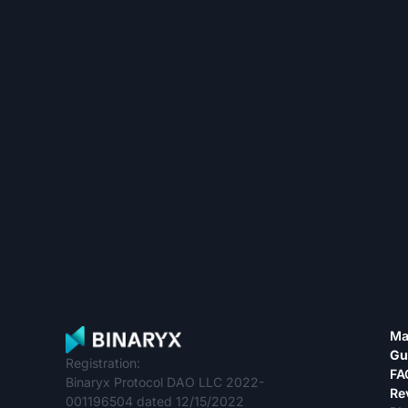
Ma
Gu
Registration:
FA
Binaryx Protocol DAO LLC 2022-
Re
001196504 dated 12/15/2022