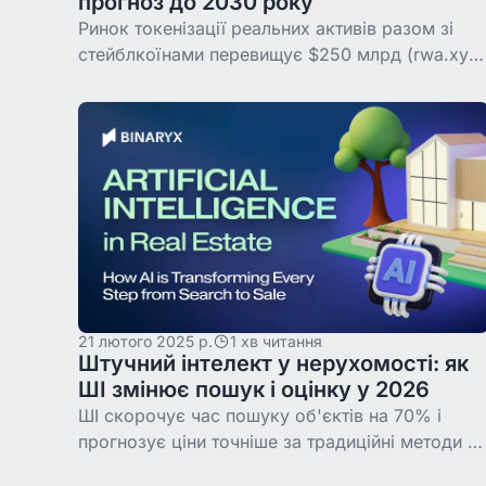
прогноз до 2030 року
Ринок токенізації реальних активів разом зі
стейблкоїнами перевищує $250 млрд (rwa.xyz,
2026), а сегмент без стейблкоїнів виріс із
приблизно $20 млрд на початку 2025 року до
понад
21 лютого 2025 р.
1 хв читання
Штучний інтелект у нерухомості: як
ШІ змінює пошук і оцінку у 2026
ШІ скорочує час пошуку об'єктів на 70% і
прогнозує ціни точніше за традиційні методи н
10%. Розбираємо реальні інструменти (Zillow,