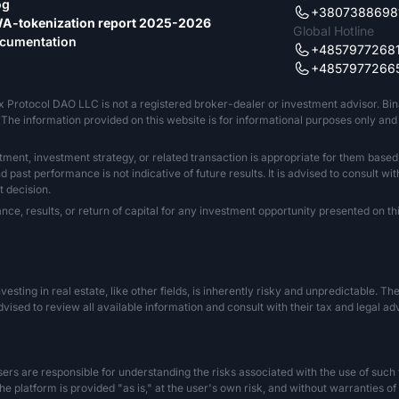
og
+3807388698
A-tokenization report 2025-2026
Global Hotline
cumentation
+4857977268
+4857977266
x Protocol DAO LLC is not a registered broker-dealer or investment advisor. Bi
The information provided on this website is for informational purposes only and sh
tment, investment strategy, or related transaction is appropriate for them based
past performance is not indicative of future results. It is advised to consult wit
 decision.
 results, or return of capital for any investment opportunity presented on this
Investing in real estate, like other fields, is inherently risky and unpredictable. 
vised to review all available information and consult with their tax and legal a
s are responsible for understanding the risks associated with the use of such tec
he platform is provided "as is," at the user's own risk, and without warranties of