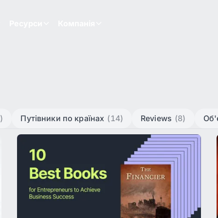
Ресурси
Компанія
)
Путівники по країнах
(14)
Reviews
(8)
Об'