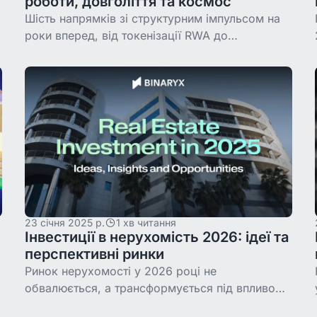
роботи, довголіття та космос
Шість напрямків зі структурним імпульсом на
роки вперед, від токенізації RWA до
гуманоїдних роботів, довголіття та космосу.
Розбираємо, чому саме токенізована
нерухомість очолює
23 січня 2025 р.
1 хв читання
Інвестиції в нерухомість 2026: ідеї та
перспективні ринки
Ринок нерухомості у 2026 році не
а
обвалюється, а трансформується під впливом
технологій, клімату й демографії. Огляд