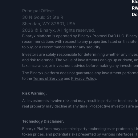
Bl
RW
Principal Office:
Do
30 N Gould St Ste R
Sheridan, WY 82801, USA
2026 © Binaryx. All rights reserved.
Binaryx platform is operated by Binaryx Protocol DAO LLC. Binary
recommendations with respect to any properties listed on this site. 
to buy, or a recommendation for any security.
Investors are solely responsible for determining whether any inves
and risk tolerance. The value of investments can go up or down, and 
tax, insurance, or investment advice before making any investment
The Binaryx platform does not guarantee any investment performance,
to the
Terms of Service
and
Privacy Policy
.
Risk Warning:
All investments involve risk and may result in partial or total loss. 
real property may decline at any time. Prospective investors are ad
Technology Disclaimer:
Binaryx Platform may use third-party technologies or protocols. User
token prices, and potential risks presented by various interfaces. T