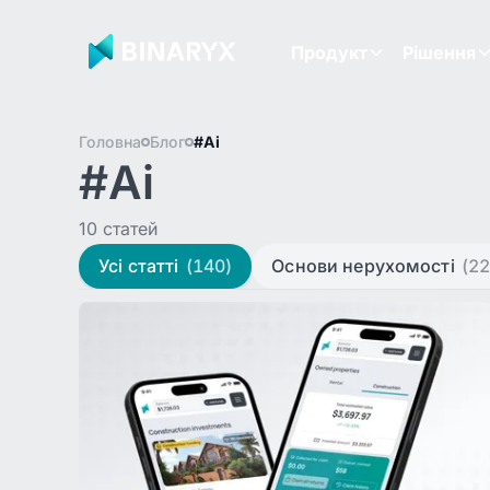
Продукт
Рішення
Головна
Блог
#Ai
#Ai
10 статей
Усі статті
(140)
Основи нерухомості
(22