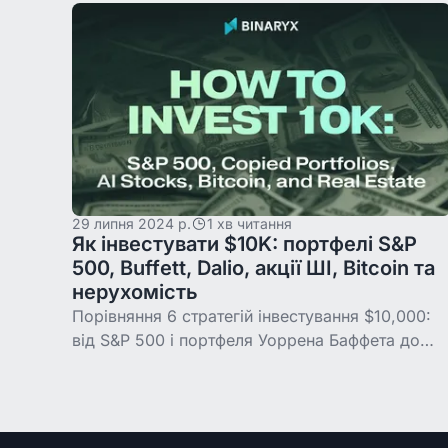
Matterport, AppFolio), ризики приватності та
29 липня 2024 р.
1 хв читання
Як інвестувати $10K: портфелі S&P
500, Buffett, Dalio, акції ШІ, Bitcoin та
нерухомість
Порівняння 6 стратегій інвестування $10,000:
від S&P 500 і портфеля Уоррена Баффета до
акцій штучного інтелекту, Bitcoin та
токенізованої нерухомості.