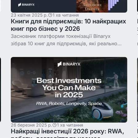
23 квітня 2025 р.
1 хв читання
Книги для підприємців: 10 найкращих
книг про бізнес у 2026
Засновник платформи токенізації Binaryx
зібрав 10 книг для підприємців, які реально
вплинули на його шлях у бізнесі: від
«Квантового воїна» Джона Кехо до праць
Іцхака Адізеса про
26 березня 2025 р.
1 хв читання
Найкращі інвестиції 2026 року: RWA,