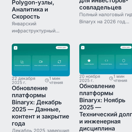
для инвесторов-
Polygon-узлы,
cовладельцев
Аналитика и
Полный налоговый ги
Скорость
Binaryx на 2026 год
Январский
для инвесторов в
инфраструктурный
токенизированную
спринт Binaryx:
недвижимость через
мобильная аналитика на
US Wyoming LLC.
iOS и Android (сбои
Конкретные ставки,
-47%), капитальное
формы деклараций и
обновление портфеля
кейс-стади с
(загрузка быстрее на
20 ноября
1 мин
расчётами для
22 декабря
1 мин
60%), собственные узлы
2025 г.
чтения
2025 г.
чтения
Обновление
Polygon
Обновление
платформы
платформы
Binaryx: Ноябрь
Binaryx: Декабрь
2025 —
2025 — Данные,
Технический дол
контент и закрытие
и инженерная
года
дисциплина
Декабрь 2025 завершил