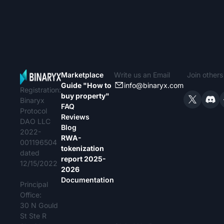
Marketplace
Write us an Email
Join other
Guide "How to
info@binaryx.com
Registration:
buy property"
Binaryx
FAQ
Protocol
Reviews
DAO LLC
Blog
2022-
RWA-
001196504
tokenization
dated
report 2025-
12/15/2022
2026
Documentation
Principal
Office:
30 N Gould
St Ste R