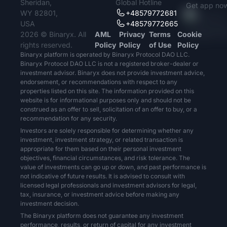
Sheridan,
Global Hotline
Get app no
WY 82801,
+48579772681
USA
+48579772665
2026 © Binaryx. All
AML
Privacy
Terms
Cookie
rights reserved.
Policy
Policy
of Use
Policy
Binaryx platform is operated by Binaryx Protocol DAO LLC.
Binaryx Protocol DAO LLC is not a registered broker-dealer or
investment advisor. Binaryx does not provide investment advice,
endorsement, or recommendations with respect to any
properties listed on this site. The information provided on this
website is for informational purposes only and should not be
construed as an offer to sell, solicitation of an offer to buy, or a
recommendation for any security.
Investors are solely responsible for determining whether any
investment, investment strategy, or related transaction is
appropriate for them based on their personal investment
objectives, financial circumstances, and risk tolerance. The
value of investments can go up or down, and past performance is
not indicative of future results. It is advised to consult with
licensed legal professionals and investment advisors for legal,
tax, insurance, or investment advice before making any
investment decision.
The Binaryx platform does not guarantee any investment
performance, results, or return of capital for any investment