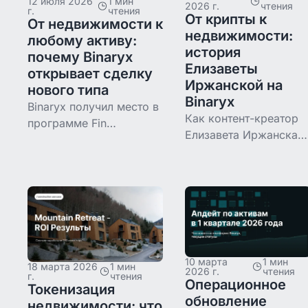
12 июля 2026
1 мин
2026 г.
чтения
г.
чтения
От крипты к
От недвижимости к
недвижимости:
любому активу:
история
почему Binaryx
Елизаветы
открывает сделку
Иржанской на
нового типа
Binaryx
Binaryx получил место в
Как контент-креатор
программе Fin
Елизавета Иржанская
Accelerate от Jones Day,
перешла от качелей
дающей доступ к pre-
крипты к дробному
IPO сделкам.
долларовому доходу 
Рассказываем, почему
недвижимости на
выходим за пределы
Binaryx — вход,
недвижимости.
момент с KYC и
ежедневные
10 марта
1 мин
инструменты.
18 марта 2026
1 мин
2026 г.
чтения
г.
чтения
Операционное
Токенизация
обновление
недвижимости: что