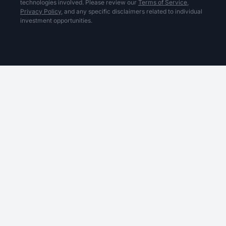
technologies involved. Please review our
Terms of Service,
Privacy Policy,
and any specific disclaimers related to individual
investment opportunities.