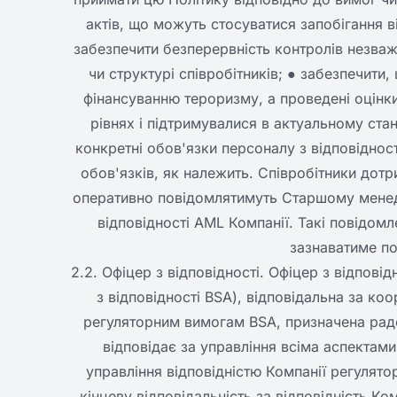
актів, що можуть стосуватися запобігання 
забезпечити безперервність контролів незважа
чи структурі співробітників; ● забезпечити,
фінансуванню тероризму, а проведені оцінк
рівнях і підтримувалися в актуальному стан
конкретні обов'язки персоналу з відповіднос
обов'язків, як належить. Співробітники дот
оперативно повідомлятимуть Старшому менед
відповідності AML Компанії. Такі повідомл
зазнаватиме по
2.2. Офіцер з відповідності. Офіцер з відпові
з відповідності BSA), відповідальна за ко
регуляторним вимогам BSA, призначена радою
відповідає за управління всіма аспектам
управління відповідністю Компанії регулят
кінцеву відповідальність за відповідність Ко