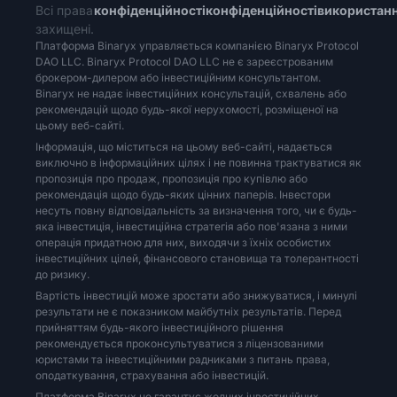
Всі права
конфіденційності
конфіденційності
використан
іншим фізичним розташуванням (для особи,
захищені.
Платформа Binaryx управляється компанією Binaryx Protocol
наступних: ідентифікаційний номер платника 
DAO LLC. Binaryx Protocol DAO LLC не є зареєстрованим
картки іноземця, або номер та країна в
брокером-дилером або інвестиційним консультантом.
Binaryx не надає інвестиційних консультацій, схвалень або
державою, що засвідчує громадянство або пр
рекомендацій щодо будь-якої нерухомості, розміщеної на
га
цьому веб-сайті.
3.3. Верифікація інформації. Ми гарантувати
Інформація, що міститься на цьому веб-сайті, надається
виключно в інформаційних цілях і не повинна трактуватися як
що ми знаємо справжню особистість наши
пропозиція про продаж, пропозиція про купівлю або
рекомендація щодо будь-яких цінних паперів. Інвестори
процедури на основі ризику для верифікації
несуть повну відповідальність за визначення того, чи є будь-
отримуємо про наших клієнтів. Коли наявні 
яка інвестиція, інвестиційна стратегія або пов'язана з ними
операція придатною для них, виходячи з їхніх особистих
для верифікації особи клієнта. Враховуючи 
інвестиційних цілей, фінансового становища та толерантності
доповнюватимемо використання документа
до ризику.
необхідності. Якщо ми все ще не впевнені у
Вартість інвестицій може зростати або знижуватися, і минулі
результати не є показником майбутніх результатів. Перед
недокументальних засобів. Ми розглянемо, ч
прийняттям будь-якого інвестиційного рішення
рекомендується проконсультуватися з ліцензованими
така як ім'я клієнта, адреса, поштовий 
юристами та інвестиційними радниками з питань права,
народження, дозволяє нам визначити, що 
оподаткування, страхування або інвестицій.
знаємо справжню особу клієнта (наприк
Платформа Binaryx не гарантує жодних інвестиційних