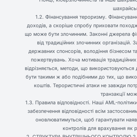
шахрайськ
1.2. Фінансування тероризму. Фінансува
доходів, а скоріше спробу приховати походж
що може бути злочинним. Законні джерела фін
від традиційних злочинних організацій.
державних спонсорів, володіння бізнесом та
пожертвувань. Хоча мотивація традиційних 
відрізняється, методи, що використовуються 
бути такими ж або подібними до тих, що вик
коштів. Терористичні атаки не завжди потр
транзакції мож
1.3. Правила відповідності. Наші AML-політик
забезпечення відповідності всім застосовни
оновлюватимуться, щоб гарантувати наявн
контролів для врахування як ре
2. СТРУКТУРА ВНУТРІШНЬОГО КОНТРОЛЮ 2.1. О