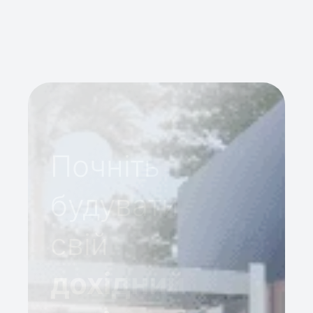
експертизою, необхідними для загального рів
клієнтів та географічних локацій), розміру
системами для підтримки своєчасної ідентиф
управління ризиками ML/TF та іншою н
2.3. Перевірка списків Управління з контро
Старший менеджмент перевірятиме, щоб кліє
громадян та заблокованих осіб («Список SDN
Почніть
економічними санкціями та ембарго, що 
регулярно консультуватимемося зі списком S
будувати
і підпишемося на отримання будь-яких доступ
переліки поточних санкцій і ембарго онов
свій
рахунки відповідно до списк
3. ІДЕНТИФІКАЦІЯ КЛІЄНТА 3.1. Знай свог
дохідний
найефективнішим стримуючим фактором від не
фінансування тероризму. «Знай свого кліє
компанія ідентифікує та підтверджує особисті