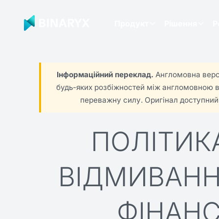
Продукт
Рішення
Р
Інформаційний переклад.
Англомовна версі
будь-яких розбіжностей між англомовною в
переважну силу. Оригінал доступний
ПОЛІТИКА
ВІДМИВАНН
ФІНАН