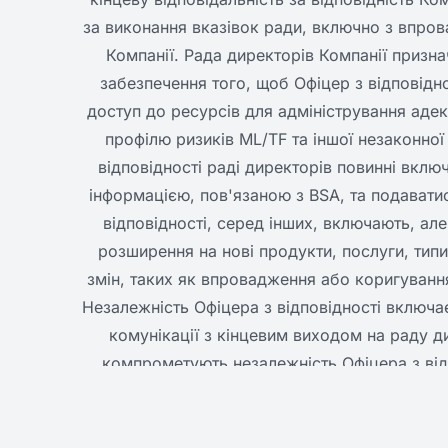
за виконання вказівок ради, включно з впро
Компанії. Рада директорів Компанії признач
забезпечення того, щоб Офіцер з відповідн
доступ до ресурсів для адміністрування адек
профілю ризиків ML/TF та іншої незаконної 
відповідності раді директорів повинні включ
інформацією, пов'язаною з BSA, та подавати
відповідності, серед інших, включають, а
розширення на нові продукти, послуги, типи 
змін, таких як впровадження або коригування
Незалежність Офіцера з відповідності включає,
комунікації з кінцевим виходом на раду ди
компрометують незалежність Офіцера з відп
неналежного впливу з боку напрямків бізнесу
проблеми Старшому менеджменту і раді дире
відповідності включає, але не обмежуєтьс