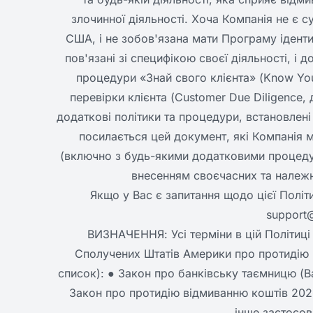
злочинної діяльності. Хоча Компанія не є 
США, і не зобов'язана мати Програму ідентиф
пов'язані зі специфікою своєї діяльності, і
процедури «Знай свого клієнта» (Know You
перевірки клієнта (Customer Due Diligence,
додаткові політики та процедури, встановлені
посилається цей документ, які Компанія 
(включно з будь-якими додатковими процеду
внесенням своєчасних та належни
Якщо у Вас є запитання щодо цієї Політ
support
ВИЗНАЧЕННЯ: Усі терміни в цій Політиці
Сполучених Штатів Америки про протидію в
список): ● Закон про банківську таємницю (Ba
Закон про протидію відмиванню коштів 2020 
інше застосов