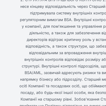
несе кінцеву відповідальність через Старши
підтримувала систему внутрішніх контрол
регуляторним вимогам BSA. Внутрішні контрол
у компанії, для пом'якшення та управління
діяльністю, а також для забезпечення в
директорів відіграє критичну роль у встан
відповідність, а також структури, що заб
відповідальним за впровадження внутрішн
внутрішніх контролів відповідає розміру або
структурі. Внутрішні контролі підрозділів, 
BSA/AML, зазвичай адресують ризики та вим
напрямку бізнесу або підрозділу. Старший м
осіб Компанії та посадових осіб, що обіймаю
посаду, або будь-якої іншої особи, яка безп
Компанії на старшому рівні. Зобов'язання С
приймати цю Політику відповідно до вимог чи