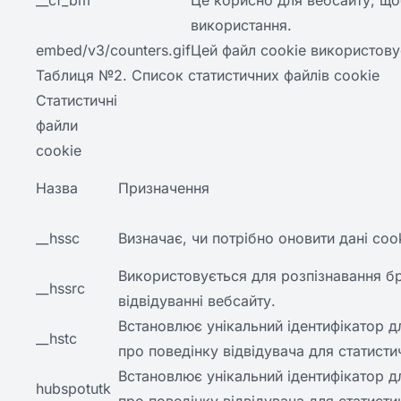
__cf_bm
Це корисно для вебсайту, що
використання.
embed/v3/counters.gif
Цей файл cookie використовує
Таблиця №2. Список статистичних файлів cookie
Статистичні
файли
cookie
Назва
Призначення
__hssc
Визначає, чи потрібно оновити дані cook
Використовується для розпізнавання б
__hssrc
відвідуванні вебсайту.
Встановлює унікальний ідентифікатор дл
__hstc
про поведінку відвідувача для статисти
Встановлює унікальний ідентифікатор дл
hubspotutk