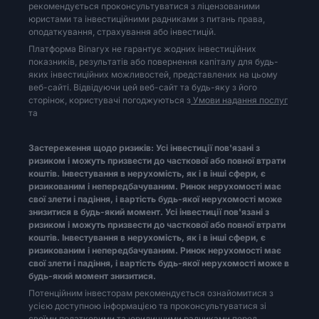
рекомендується проконсультуватися з ліцензованими
юристами та інвестиційними радниками з питань права,
оподаткування, страхування або інвестицій.
Платформа Binaryx не гарантує жодних інвестиційних
показників, результатів або повернення капіталу для будь-
яких інвестиційних можливостей, представлених на цьому
веб-сайті. Відвідуючи цей веб-сайт та будь-яку з його
сторінок, користувачі погоджуються з
Умови надання послуг
та
Застереження щодо ризиків: Усі інвестиції пов'язані з
ризиком і можуть призвести до часткової або повної втрати
коштів. Інвестування в нерухомість, як і в інші сфери, є
ризикованим і непередбачуваним. Ринок нерухомості має
свої злети і падіння, і вартість будь-якої нерухомості може
знизитися в будь-який момент. Усі інвестиції пов'язані з
ризиком і можуть призвести до часткової або повної втрати
коштів. Інвестування в нерухомість, як і в інші сфери, є
ризикованим і непередбачуваним. Ринок нерухомості має
свої злети і падіння, і вартість будь-якої нерухомості може в
будь-який момент знизитися.
Потенційним інвесторам рекомендується ознайомитися з
усією доступною інформацією та проконсультуватися зі
своїми податковими та юридичними радниками перед