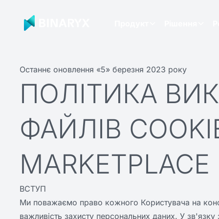
Продукт
Рішення
Р
Останнє оновлення «5» березня 2023 року
ПОЛІТИКА ВИ
ФАЙЛІВ COOKI
MARKETPLACE
ВСТУП
Ми поважаємо право кожного Користувача на конфі
важливість захисту персональних даних. У зв'язку