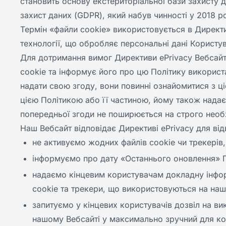
становить основу екстериторіальної бази захисту
захист даних (GDPR), який набув чинності у 2018 ро
Термін «файли cookie» використовується в Директив
технології, що обробляє персональні дані Користув
Для дотримання вимог Директиви ePrivacy Вебсайт
cookie та інформує його про цю Політику використ
надати свою згоду, вони повинні ознайомитися з ц
цією Політикою або її частиною, йому також надає
попередньої згоди не поширюється на строго необх
Наш Вебсайт відповідає Директиві ePrivacy для відв
не активуємо жодних файлів cookie чи трекерів,
інформуємо про дату «Останнього оновлення» П
надаємо кінцевим користувачам докладну інформ
cookie та трекери, що використовуються на наш
запитуємо у кінцевих користувачів дозвіл на ви
нашому Вебсайті у максимально зручний для ко