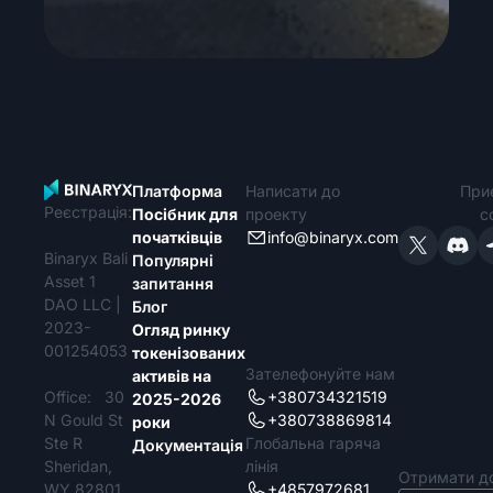
Платформа
Написати до
При
Реєстрація:
Посібник для
проекту
с
початківців
info@binaryx.com
Binaryx Bali
Популярні
Asset 1
запитання
DAO LLC |
Блог
2023-
Огляд ринку
001254053
токенізованих
Зателефонуйте нам
активів на
Оffice: 30
+380734321519
2025-2026
N Gould St
+380738869814
роки
Ste R
Глобальна гаряча
Документація
Sheridan,
лінія
Отримати д
WY 82801,
+4857972681