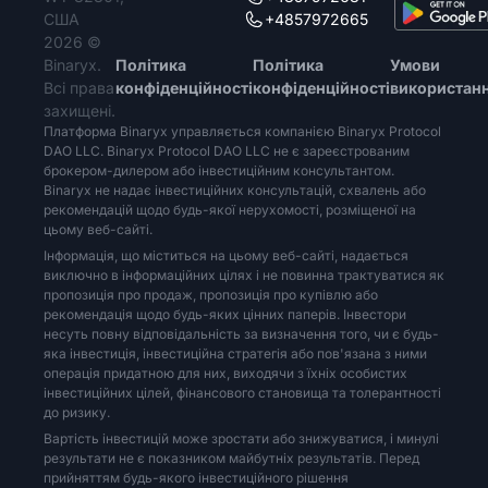
США
+4857972665
2026 ©
Binaryx.
Політика
Політика
Умови
Всі права
конфіденційності
конфіденційності
використан
захищені.
Платформа Binaryx управляється компанією Binaryx Protocol
DAO LLC. Binaryx Protocol DAO LLC не є зареєстрованим
брокером-дилером або інвестиційним консультантом.
Binaryx не надає інвестиційних консультацій, схвалень або
рекомендацій щодо будь-якої нерухомості, розміщеної на
цьому веб-сайті.
Інформація, що міститься на цьому веб-сайті, надається
виключно в інформаційних цілях і не повинна трактуватися як
пропозиція про продаж, пропозиція про купівлю або
рекомендація щодо будь-яких цінних паперів. Інвестори
несуть повну відповідальність за визначення того, чи є будь-
яка інвестиція, інвестиційна стратегія або пов'язана з ними
операція придатною для них, виходячи з їхніх особистих
інвестиційних цілей, фінансового становища та толерантності
до ризику.
Вартість інвестицій може зростати або знижуватися, і минулі
результати не є показником майбутніх результатів. Перед
прийняттям будь-якого інвестиційного рішення