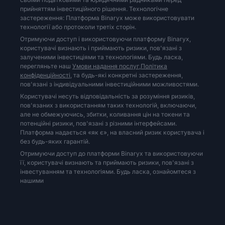
прийняттям інвестиційного рішення. Технологічне
застереження: Платформа Binaryx може використовувати
технології або протоколи третіх сторін.
Отримуючи доступ і використовуючи платформу Binaryx,
користувачі визнають і приймають ризики, пов'язані з
залученими інвестиціями та технологіями. Будь ласка,
перегляньте наш
Умови надання послуг,
Політика
конфіденційності,
та будь-які конкретні застереження,
пов'язані з індивідуальними інвестиційними можливостями.
Користувачі несуть відповідальність за розуміння ризиків,
пов'язаних з використанням таких технологій, включаючи,
але не обмежуючись, збитки, коливання цін на токени та
потенційні ризики, пов'язані з різними інтерфейсами.
Платформа надається «як є», на власний ризик користувача і
без будь-яких гарантій.
Отримуючи доступ до платформи Binaryx та використовуючи
її, користувачі визнають та приймають ризики, пов'язані з
інвестуванням та технологіями. Будь ласка, ознайомтеся з
нашими