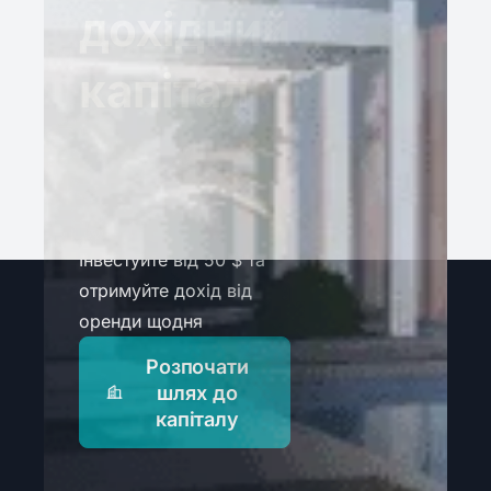
дохідний
капітал
Тільки перевірені
об'єкти з
підтвердженим
потенціалом доходу.
Інвестуйте від 50 $ та
отримуйте дохід від
оренди щодня
Розпочати
шлях до
капіталу